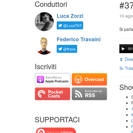
Conduttori
#3
Luca Zorzi
10 agos
@LucaTNT
Si parl
Federico Travaini
@ftrava
00:
⏬ Down
Iscriviti
📝 Tras
Sho
SUPPORTACI