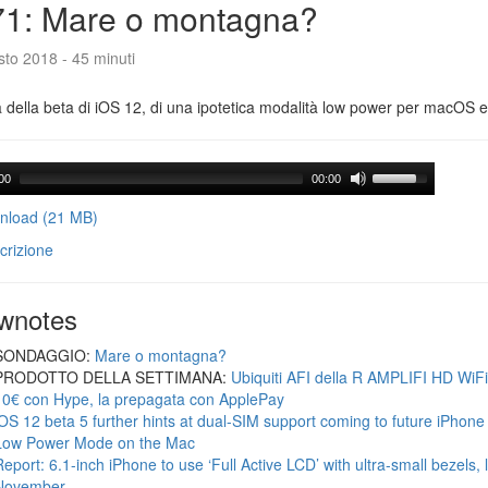
71: Mare o montagna?
to 2018 - 45 minuti
a della beta di iOS 12, di una ipotetica modalità low power per macOS e d
00
00:00
load (21 MB)
crizione
wnotes
SONDAGGIO:
Mare o montagna?
PRODOTTO DELLA SETTIMANA:
Ubiquiti AFI della R AMPLIFI HD WiF
10€ con Hype, la prepagata con ApplePay
iOS 12 beta 5 further hints at dual-SIM support coming to future iPhon
Low Power Mode on the Mac
Report: 6.1-inch iPhone to use ‘Full Active LCD’ with ultra-small bezels, 
November