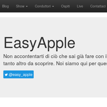
Blog
Show
Conduttori
Ospiti
Live
Contattaci
EasyApple
Non accontentarti di ciò che sai già fare con 
tanto altro da scoprire. Noi siamo qui per que
@easy_apple