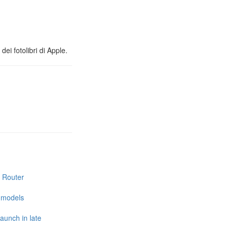
ei fotolibri di Apple.
i Router
e models
launch in late