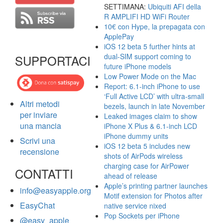
SETTIMANA:
Ubiquiti AFI della
R AMPLIFI HD WiFi Router
10€ con Hype, la prepagata con
ApplePay
iOS 12 beta 5 further hints at
dual-SIM support coming to
SUPPORTACI
future iPhone models
Low Power Mode on the Mac
Report: 6.1-inch iPhone to use
‘Full Active LCD’ with ultra-small
Altri metodi
bezels, launch in late November
per inviare
Leaked images claim to show
una mancia
iPhone X Plus & 6.1-inch LCD
iPhone dummy units
Scrivi una
iOS 12 beta 5 includes new
recensione
shots of AirPods wireless
charging case for AirPower
CONTATTI
ahead of release
Apple’s printing partner launches
info@easyapple.org
Motif extension for Photos after
EasyChat
native service nixed
Pop Sockets per iPhone
@easy_apple