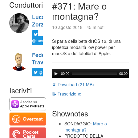
Conduttori
#371: Mare o
montagna?
Luca
Zorzi
10 agosto 2018 - 45 minuti
@LucaTNT
Si parla della beta di iOS 12, di una
ipotetica modalità low power per
macOS e dei fotolibri di Apple.
Federico
Travaini
@ftrava
00:00
00:00
⏬ Download (21 MB)
Iscriviti
📝 Trascrizione
Shownotes
SONDAGGIO:
Mare o
montagna?
PRODOTTO DELLA