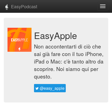
EasyPodcast
Toggl
navig
EasyApple
Non accontentarti di ciò che
sai già fare con il tuo iPhone,
iPad o Mac: c'è tanto altro da
scoprire. Noi siamo qui per
questo.
@easy_apple