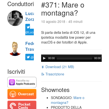
Conduttori
#371: Mare o
montagna?
Luca
Zorzi
10 agosto 2018 - 45 minuti
@LucaTNT
Si parla della beta di iOS 12, di una
ipotetica modalità low power per
macOS e dei fotolibri di Apple.
Federico
Travaini
@ftrava
00:00
00:00
⏬ Download (21 MB)
Iscriviti
📝 Trascrizione
Shownotes
SONDAGGIO:
Mare o
montagna?
PRODOTTO DELLA