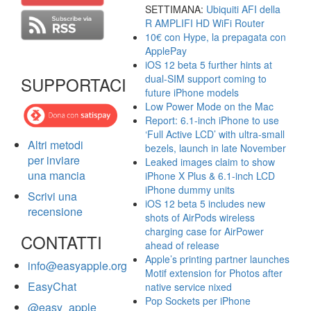
SETTIMANA:
Ubiquiti AFI della
R AMPLIFI HD WiFi Router
10€ con Hype, la prepagata con
ApplePay
iOS 12 beta 5 further hints at
dual-SIM support coming to
SUPPORTACI
future iPhone models
Low Power Mode on the Mac
Report: 6.1-inch iPhone to use
‘Full Active LCD’ with ultra-small
Altri metodi
bezels, launch in late November
per inviare
Leaked images claim to show
una mancia
iPhone X Plus & 6.1-inch LCD
iPhone dummy units
Scrivi una
iOS 12 beta 5 includes new
recensione
shots of AirPods wireless
charging case for AirPower
CONTATTI
ahead of release
Apple’s printing partner launches
info@easyapple.org
Motif extension for Photos after
EasyChat
native service nixed
Pop Sockets per iPhone
@easy_apple