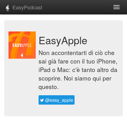
EasyPodcast
Toggl
navig
EasyApple
Non accontentarti di ciò che
sai già fare con il tuo iPhone,
iPad o Mac: c'è tanto altro da
scoprire. Noi siamo qui per
questo.
@easy_apple