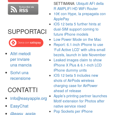
SETTIMANA:
Ubiquiti AFI della
R AMPLIFI HD WiFi Router
10€ con Hype, la prepagata con
ApplePay
iOS 12 beta 5 further hints at
dual-SIM support coming to
SUPPORTACI
future iPhone models
Low Power Mode on the Mac
Report: 6.1-inch iPhone to use
‘Full Active LCD’ with ultra-small
Altri metodi
bezels, launch in late November
per inviare
Leaked images claim to show
una mancia
iPhone X Plus & 6.1-inch LCD
iPhone dummy units
Scrivi una
iOS 12 beta 5 includes new
recensione
shots of AirPods wireless
charging case for AirPower
CONTATTI
ahead of release
Apple’s printing partner launches
info@easyapple.org
Motif extension for Photos after
EasyChat
native service nixed
Pop Sockets per iPhone
@easy_apple