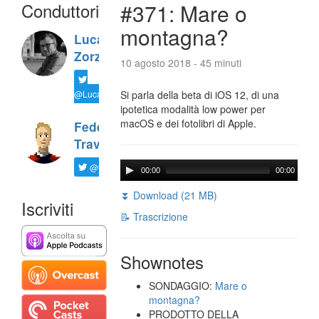
Conduttori
#371: Mare o
montagna?
Luca
Zorzi
10 agosto 2018 - 45 minuti
@LucaTNT
Si parla della beta di iOS 12, di una
ipotetica modalità low power per
macOS e dei fotolibri di Apple.
Federico
Travaini
@ftrava
00:00
00:00
⏬ Download (21 MB)
Iscriviti
📝 Trascrizione
Shownotes
SONDAGGIO:
Mare o
montagna?
PRODOTTO DELLA