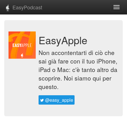
EasyPodcast
Toggl
navig
EasyApple
Non accontentarti di ciò che
sai già fare con il tuo iPhone,
iPad o Mac: c'è tanto altro da
scoprire. Noi siamo qui per
questo.
@easy_apple