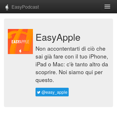
EasyPodcast
Toggl
navig
EasyApple
Non accontentarti di ciò che
sai già fare con il tuo iPhone,
iPad o Mac: c'è tanto altro da
scoprire. Noi siamo qui per
questo.
@easy_apple