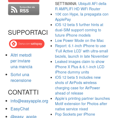
SETTIMANA:
Ubiquiti AFI della
R AMPLIFI HD WiFi Router
10€ con Hype, la prepagata con
ApplePay
iOS 12 beta 5 further hints at
dual-SIM support coming to
SUPPORTACI
future iPhone models
Low Power Mode on the Mac
Report: 6.1-inch iPhone to use
‘Full Active LCD’ with ultra-small
Altri metodi
bezels, launch in late November
per inviare
Leaked images claim to show
una mancia
iPhone X Plus & 6.1-inch LCD
iPhone dummy units
Scrivi una
iOS 12 beta 5 includes new
recensione
shots of AirPods wireless
charging case for AirPower
CONTATTI
ahead of release
Apple’s printing partner launches
info@easyapple.org
Motif extension for Photos after
EasyChat
native service nixed
Pop Sockets per iPhone
@easy_apple