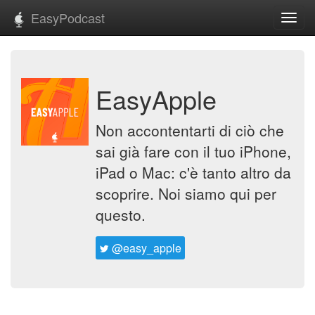
EasyPodcast
Toggl
navig
EasyApple
Non accontentarti di ciò che
sai già fare con il tuo iPhone,
iPad o Mac: c'è tanto altro da
scoprire. Noi siamo qui per
questo.
@easy_apple