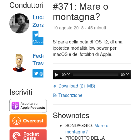
Conduttori
#371: Mare o
montagna?
Luca
Zorzi
10 agosto 2018 - 45 minuti
@LucaTNT
Si parla della beta di iOS 12, di una
ipotetica modalità low power per
macOS e dei fotolibri di Apple.
Federico
Travaini
@ftrava
00:00
00:00
⏬ Download (21 MB)
Iscriviti
📝 Trascrizione
Shownotes
SONDAGGIO:
Mare o
montagna?
PRODOTTO DELLA