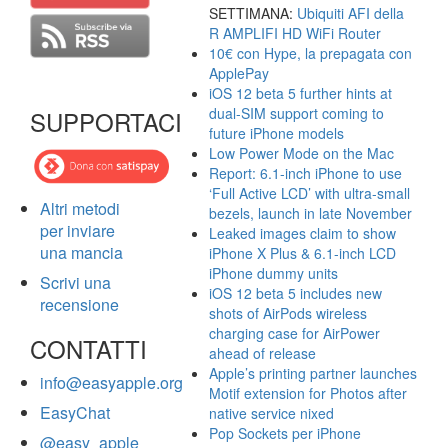
SETTIMANA:
Ubiquiti AFI della
R AMPLIFI HD WiFi Router
10€ con Hype, la prepagata con
ApplePay
iOS 12 beta 5 further hints at
dual-SIM support coming to
SUPPORTACI
future iPhone models
Low Power Mode on the Mac
Report: 6.1-inch iPhone to use
‘Full Active LCD’ with ultra-small
Altri metodi
bezels, launch in late November
per inviare
Leaked images claim to show
una mancia
iPhone X Plus & 6.1-inch LCD
iPhone dummy units
Scrivi una
iOS 12 beta 5 includes new
recensione
shots of AirPods wireless
charging case for AirPower
CONTATTI
ahead of release
Apple’s printing partner launches
info@easyapple.org
Motif extension for Photos after
EasyChat
native service nixed
Pop Sockets per iPhone
@easy_apple