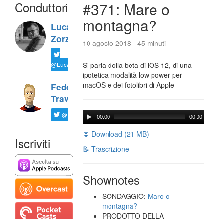
Conduttori
#371: Mare o
montagna?
Luca
Zorzi
10 agosto 2018 - 45 minuti
@LucaTNT
Si parla della beta di iOS 12, di una
ipotetica modalità low power per
macOS e dei fotolibri di Apple.
Federico
Travaini
@ftrava
00:00
00:00
⏬ Download (21 MB)
Iscriviti
📝 Trascrizione
Shownotes
SONDAGGIO:
Mare o
montagna?
PRODOTTO DELLA