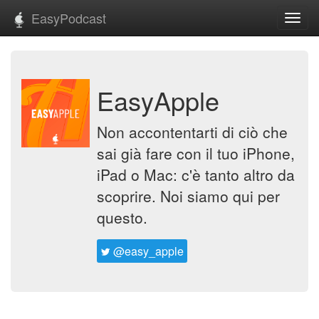
EasyPodcast
Toggl
navig
EasyApple
Non accontentarti di ciò che
sai già fare con il tuo iPhone,
iPad o Mac: c'è tanto altro da
scoprire. Noi siamo qui per
questo.
@easy_apple