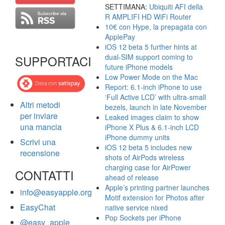
SETTIMANA:
Ubiquiti AFI della
R AMPLIFI HD WiFi Router
10€ con Hype, la prepagata con
ApplePay
iOS 12 beta 5 further hints at
dual-SIM support coming to
SUPPORTACI
future iPhone models
Low Power Mode on the Mac
Report: 6.1-inch iPhone to use
‘Full Active LCD’ with ultra-small
Altri metodi
bezels, launch in late November
per inviare
Leaked images claim to show
una mancia
iPhone X Plus & 6.1-inch LCD
iPhone dummy units
Scrivi una
iOS 12 beta 5 includes new
recensione
shots of AirPods wireless
charging case for AirPower
CONTATTI
ahead of release
Apple’s printing partner launches
info@easyapple.org
Motif extension for Photos after
EasyChat
native service nixed
Pop Sockets per iPhone
@easy_apple