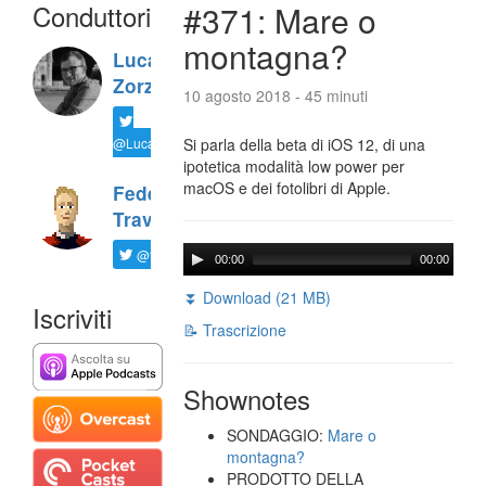
Conduttori
#371: Mare o
montagna?
Luca
Zorzi
10 agosto 2018 - 45 minuti
@LucaTNT
Si parla della beta di iOS 12, di una
ipotetica modalità low power per
macOS e dei fotolibri di Apple.
Federico
Travaini
@ftrava
00:00
00:00
⏬ Download (21 MB)
Iscriviti
📝 Trascrizione
Shownotes
SONDAGGIO:
Mare o
montagna?
PRODOTTO DELLA