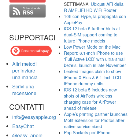
SETTIMANA:
Ubiquiti AFI della
R AMPLIFI HD WiFi Router
10€ con Hype, la prepagata con
ApplePay
iOS 12 beta 5 further hints at
dual-SIM support coming to
SUPPORTACI
future iPhone models
Low Power Mode on the Mac
Report: 6.1-inch iPhone to use
‘Full Active LCD’ with ultra-small
Altri metodi
bezels, launch in late November
per inviare
Leaked images claim to show
una mancia
iPhone X Plus & 6.1-inch LCD
iPhone dummy units
Scrivi una
iOS 12 beta 5 includes new
recensione
shots of AirPods wireless
charging case for AirPower
CONTATTI
ahead of release
Apple’s printing partner launches
info@easyapple.org
Motif extension for Photos after
EasyChat
native service nixed
Pop Sockets per iPhone
@easy_apple