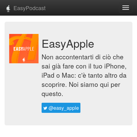
EasyPodcast
Toggl
navig
EasyApple
Non accontentarti di ciò che
sai già fare con il tuo iPhone,
iPad o Mac: c'è tanto altro da
scoprire. Noi siamo qui per
questo.
@easy_apple