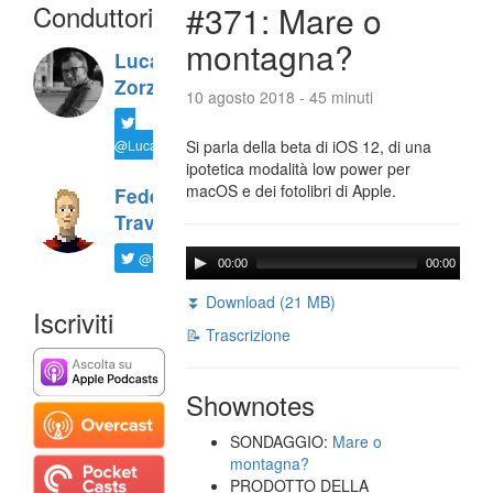
Conduttori
#371: Mare o
montagna?
Luca
Zorzi
10 agosto 2018 - 45 minuti
@LucaTNT
Si parla della beta di iOS 12, di una
ipotetica modalità low power per
macOS e dei fotolibri di Apple.
Federico
Travaini
@ftrava
00:00
00:00
⏬ Download (21 MB)
Iscriviti
📝 Trascrizione
Shownotes
SONDAGGIO:
Mare o
montagna?
PRODOTTO DELLA