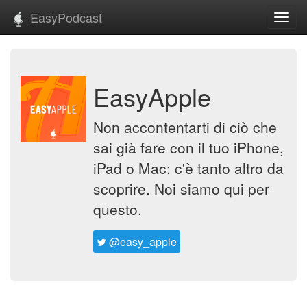
EasyPodcast
Toggl
navig
EasyApple
Non accontentarti di ciò che
sai già fare con il tuo iPhone,
iPad o Mac: c'è tanto altro da
scoprire. Noi siamo qui per
questo.
@easy_apple