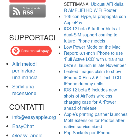
SETTIMANA:
Ubiquiti AFI della
R AMPLIFI HD WiFi Router
10€ con Hype, la prepagata con
ApplePay
iOS 12 beta 5 further hints at
dual-SIM support coming to
SUPPORTACI
future iPhone models
Low Power Mode on the Mac
Report: 6.1-inch iPhone to use
‘Full Active LCD’ with ultra-small
Altri metodi
bezels, launch in late November
per inviare
Leaked images claim to show
una mancia
iPhone X Plus & 6.1-inch LCD
iPhone dummy units
Scrivi una
iOS 12 beta 5 includes new
recensione
shots of AirPods wireless
charging case for AirPower
CONTATTI
ahead of release
Apple’s printing partner launches
info@easyapple.org
Motif extension for Photos after
EasyChat
native service nixed
Pop Sockets per iPhone
@easy_apple