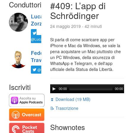
Conduttori
#409: L’app di
Schrödinger
Luca
Zorzi
24 maggio 2019 - 42 minuti
@LucaTNT
Si parla di come scaricare app per
iPhone e Mac da Windows, se vale la
pena acquistare un Mac piuttosto che
Federico
un PC Windows, della sicurezza di
Travaini
WhatsApp e Telegram, e dell'app
ufficiale della Statua della Libertà.
@ftrava
Iscriviti
00:00
00:00
⏬ Download (19 MB)
📝 Trascrizione
Shownotes