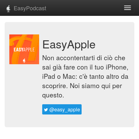
EasyPodcast
Toggl
navig
EasyApple
Non accontentarti di ciò che
sai già fare con il tuo iPhone,
iPad o Mac: c'è tanto altro da
scoprire. Noi siamo qui per
questo.
@easy_apple