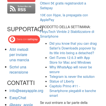
Ottieni 5€ gratis registrandoti a
Satispay
10€ con Hype, la prepagata con
ApplePay
PRODOTTO DELLA SETTIMANA:
SUPPORTACI
FeiyuTech Vimble 2 Stabilizzatore di
Smartphone
Did you know that you can drag
Safari’s Downloads popover by
Altri metodi
its title into being a detached?
per inviare
Get iTunes 12.6.3 with App
una mancia
Store for Mac and Windows
Scrivi una
Why WhatsApp will never be
recensione
secure
Telegram is
never
the solution
CONTATTI
Statue of Liberty
Capitolo Primo #11 -
info@easyapple.org
Smartphone piegabili e banche
smart
EasyChat
Se vuoi entrare a far parte della
@easy_apple