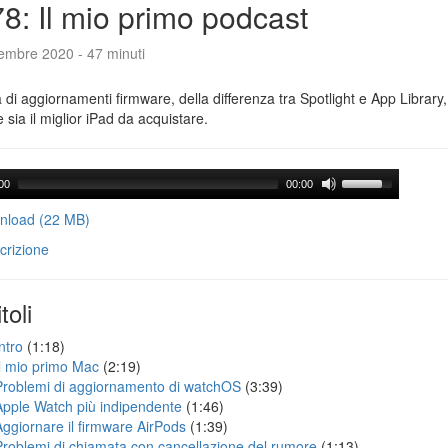
8: Il mio primo podcast
tembre 2020 - 47 minuti
a di aggiornamenti firmware, della differenza tra Spotlight e App Library
e sia il miglior iPad da acquistare.
00
00:00
load (22 MB)
crizione
toli
ntro
(1:18)
Il mio primo Mac
(2:19)
Problemi di aggiornamento di watchOS
(3:39)
Apple Watch più indipendente
(1:46)
Aggiornare il firmware AirPods
(1:39)
Problemi di chiamata con cancellazione del rumore
(1:13)