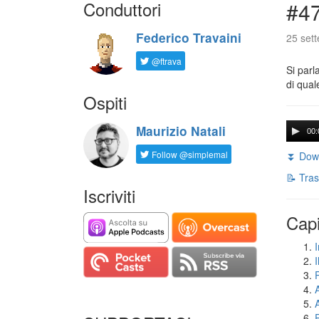
Conduttori
#47
Federico Travaini
25 set
@ftrava
Si parl
di qual
Ospiti
Maurizio Natali
00:
Follow @simplemal
⏬ Down
📝 Tras
Iscriviti
Capi
I