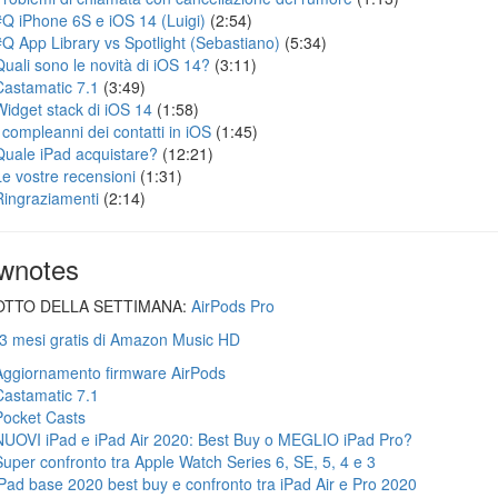
#Q iPhone 6S e iOS 14 (Luigi)
(2:54)
#Q App Library vs Spotlight (Sebastiano)
(5:34)
Quali sono le novità di iOS 14?
(3:11)
Castamatic 7.1
(3:49)
Widget stack di iOS 14
(1:58)
I compleanni dei contatti in iOS
(1:45)
Quale iPad acquistare?
(12:21)
Le vostre recensioni
(1:31)
Ringraziamenti
(2:14)
wnotes
TTO DELLA SETTIMANA:
AirPods Pro
 3 mesi gratis di Amazon Music HD
Aggiornamento firmware AirPods
Castamatic 7.1
Pocket Casts
NUOVI iPad e iPad Air 2020: Best Buy o MEGLIO iPad Pro?
Super confronto tra Apple Watch Series 6, SE, 5, 4 e 3
iPad base 2020 best buy e confronto tra iPad Air e Pro 2020