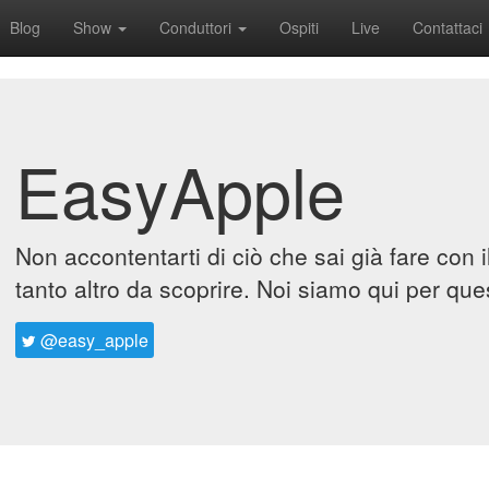
Blog
Show
Conduttori
Ospiti
Live
Contattaci
EasyApple
Non accontentarti di ciò che sai già fare con 
tanto altro da scoprire. Noi siamo qui per que
@easy_apple