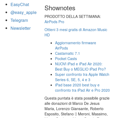
EasyChat
Shownotes
@easy_apple
PRODOTTO DELLA SETTIMANA:
Telegram
AirPods Pro
Newsletter
Ottieni 3 mesi gratis di Amazon Music
HD
Aggiornamento firmware
AirPods
Castamatic 7.1
Pocket Casts
NUOVI iPad e iPad Air 2020:
Best Buy o MEGLIO iPad Pro?
Super confronto tra Apple Watch
Series 6, SE, 5, 4 e 3
iPad base 2020 best buy e
confronto tra iPad Air e Pro 2020
Questa puntata è stata possibile grazie
alle donazioni di Marco De Jesus
Maria, Lorenzo Giansante, Roberto
Esposito, Stefano  Meroni, Massimo,