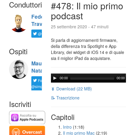
Conduttori
#478: Il mio primo
podcast
Federico
Travaini
25 settembre 2020 - 47 minuti
@ftrava
Si parla di aggiornamenti firmware,
della differenza tra Spotlight e App
Ospiti
Library, dei widget di iOS 14 e di quale
sia il miglior iPad da acquistare.
Maurizio
Natali
00:00
00:00
Follow
@simplemal
⏬ Download (22 MB)
📝 Trascrizione
Iscriviti
Capitoli
Intro
(1:18)
Il mio primo Mac
(2:19)