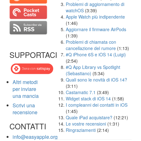
Problemi di aggiornamento di
watchOS
(3:39)
Apple Watch più indipendente
(1:46)
Aggiornare il firmware AirPods
(1:39)
Problemi di chiamata con
cancellazione del rumore
(1:13)
SUPPORTACI
#Q iPhone 6S e iOS 14 (Luigi)
(2:54)
#Q App Library vs Spotlight
(Sebastiano)
(5:34)
Quali sono le novità di iOS 14?
Altri metodi
(3:11)
per inviare
Castamatic 7.1
(3:49)
una mancia
Widget stack di iOS 14
(1:58)
Scrivi una
I compleanni dei contatti in iOS
(1:45)
recensione
Quale iPad acquistare?
(12:21)
CONTATTI
Le vostre recensioni
(1:31)
Ringraziamenti
(2:14)
info@easyapple.org