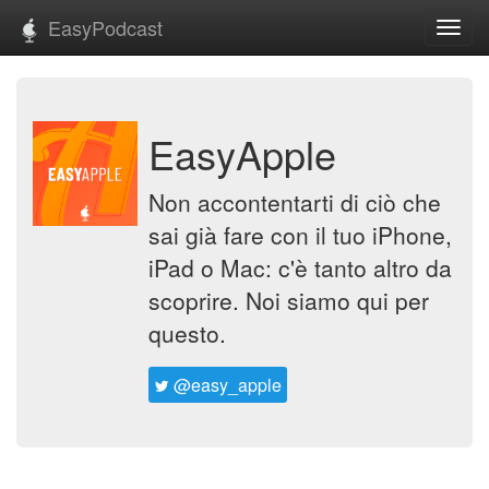
EasyPodcast
Toggl
navig
EasyApple
Non accontentarti di ciò che
sai già fare con il tuo iPhone,
iPad o Mac: c'è tanto altro da
scoprire. Noi siamo qui per
questo.
@easy_apple