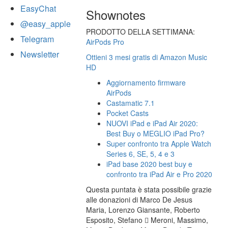
EasyChat
Shownotes
@easy_apple
PRODOTTO DELLA SETTIMANA:
Telegram
AirPods Pro
Newsletter
Ottieni 3 mesi gratis di Amazon Music
HD
Aggiornamento firmware
AirPods
Castamatic 7.1
Pocket Casts
NUOVI iPad e iPad Air 2020:
Best Buy o MEGLIO iPad Pro?
Super confronto tra Apple Watch
Series 6, SE, 5, 4 e 3
iPad base 2020 best buy e
confronto tra iPad Air e Pro 2020
Questa puntata è stata possibile grazie
alle donazioni di Marco De Jesus
Maria, Lorenzo Giansante, Roberto
Esposito, Stefano  Meroni, Massimo,