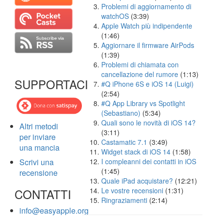
Problemi di aggiornamento di
watchOS
(3:39)
Apple Watch più indipendente
(1:46)
Aggiornare il firmware AirPods
(1:39)
Problemi di chiamata con
cancellazione del rumore
(1:13)
SUPPORTACI
#Q iPhone 6S e iOS 14 (Luigi)
(2:54)
#Q App Library vs Spotlight
(Sebastiano)
(5:34)
Quali sono le novità di iOS 14?
Altri metodi
(3:11)
per inviare
Castamatic 7.1
(3:49)
una mancia
Widget stack di iOS 14
(1:58)
Scrivi una
I compleanni dei contatti in iOS
(1:45)
recensione
Quale iPad acquistare?
(12:21)
CONTATTI
Le vostre recensioni
(1:31)
Ringraziamenti
(2:14)
info@easyapple.org