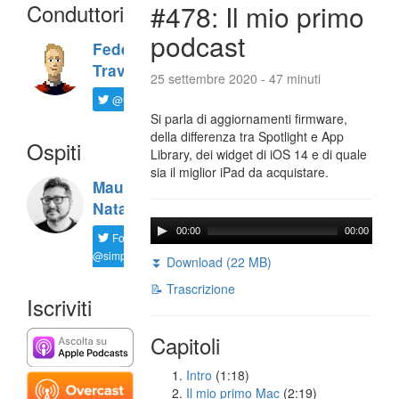
Conduttori
#478: Il mio primo
podcast
Federico
Travaini
25 settembre 2020 - 47 minuti
@ftrava
Si parla di aggiornamenti firmware,
della differenza tra Spotlight e App
Ospiti
Library, dei widget di iOS 14 e di quale
sia il miglior iPad da acquistare.
Maurizio
Natali
00:00
00:00
Follow
@simplemal
⏬ Download (22 MB)
📝 Trascrizione
Iscriviti
Capitoli
Intro
(1:18)
Il mio primo Mac
(2:19)