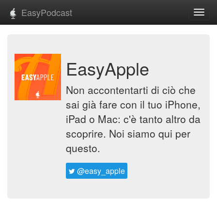
EasyPodcast
Toggl
navig
EasyApple
Non accontentarti di ciò che
sai già fare con il tuo iPhone,
iPad o Mac: c'è tanto altro da
scoprire. Noi siamo qui per
questo.
@easy_apple