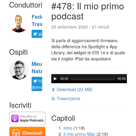
Conduttori
#478: Il mio primo
podcast
Federico
Travaini
25 settembre 2020 - 47 minuti
@ftrava
Si parla di aggiornamenti firmware,
della differenza tra Spotlight e App
Ospiti
Library, dei widget di iOS 14 e di quale
sia il miglior iPad da acquistare.
Maurizio
Natali
00:00
00:00
Follow
@simplemal
⏬ Download (22 MB)
📝 Trascrizione
Iscriviti
Capitoli
Intro
(1:18)
Il mio primo Mac
(2:19)