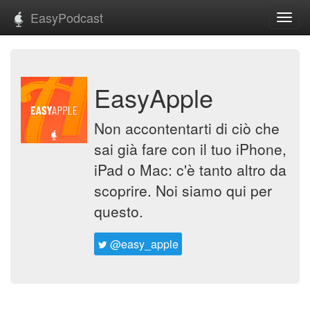
EasyPodcast
Toggl
navig
EasyApple
Non accontentarti di ciò che
sai già fare con il tuo iPhone,
iPad o Mac: c'è tanto altro da
scoprire. Noi siamo qui per
questo.
@easy_apple