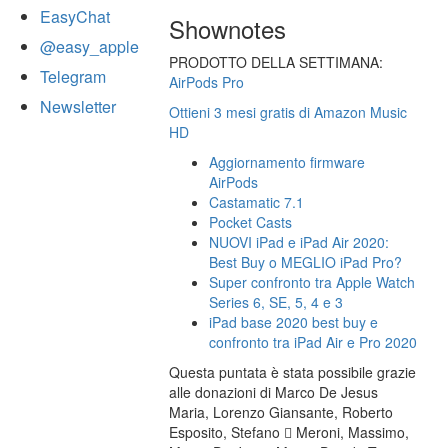
EasyChat
Shownotes
@easy_apple
PRODOTTO DELLA SETTIMANA:
Telegram
AirPods Pro
Newsletter
Ottieni 3 mesi gratis di Amazon Music
HD
Aggiornamento firmware
AirPods
Castamatic 7.1
Pocket Casts
NUOVI iPad e iPad Air 2020:
Best Buy o MEGLIO iPad Pro?
Super confronto tra Apple Watch
Series 6, SE, 5, 4 e 3
iPad base 2020 best buy e
confronto tra iPad Air e Pro 2020
Questa puntata è stata possibile grazie
alle donazioni di Marco De Jesus
Maria, Lorenzo Giansante, Roberto
Esposito, Stefano  Meroni, Massimo,