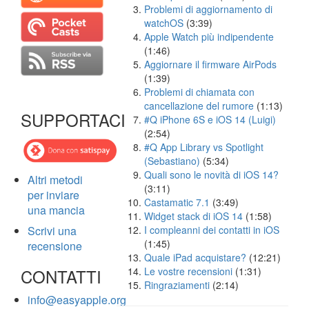
Problemi di aggiornamento di
watchOS
(3:39)
Apple Watch più indipendente
(1:46)
Aggiornare il firmware AirPods
(1:39)
Problemi di chiamata con
cancellazione del rumore
(1:13)
SUPPORTACI
#Q iPhone 6S e iOS 14 (Luigi)
(2:54)
#Q App Library vs Spotlight
(Sebastiano)
(5:34)
Quali sono le novità di iOS 14?
Altri metodi
(3:11)
per inviare
Castamatic 7.1
(3:49)
una mancia
Widget stack di iOS 14
(1:58)
Scrivi una
I compleanni dei contatti in iOS
(1:45)
recensione
Quale iPad acquistare?
(12:21)
CONTATTI
Le vostre recensioni
(1:31)
Ringraziamenti
(2:14)
info@easyapple.org