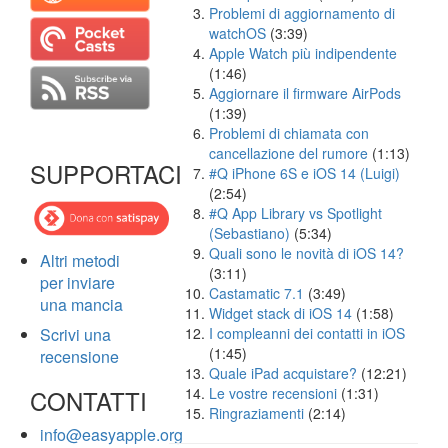
Problemi di aggiornamento di
watchOS
(3:39)
Apple Watch più indipendente
(1:46)
Aggiornare il firmware AirPods
(1:39)
Problemi di chiamata con
cancellazione del rumore
(1:13)
SUPPORTACI
#Q iPhone 6S e iOS 14 (Luigi)
(2:54)
#Q App Library vs Spotlight
(Sebastiano)
(5:34)
Quali sono le novità di iOS 14?
Altri metodi
(3:11)
per inviare
Castamatic 7.1
(3:49)
una mancia
Widget stack di iOS 14
(1:58)
Scrivi una
I compleanni dei contatti in iOS
(1:45)
recensione
Quale iPad acquistare?
(12:21)
CONTATTI
Le vostre recensioni
(1:31)
Ringraziamenti
(2:14)
info@easyapple.org