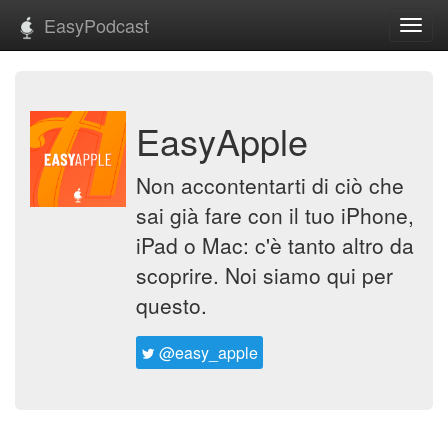
EasyPodcast
Toggl
navig
EasyApple
Non accontentarti di ciò che
sai già fare con il tuo iPhone,
iPad o Mac: c'è tanto altro da
scoprire. Noi siamo qui per
questo.
@easy_apple