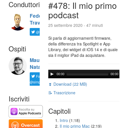
Conduttori
#478: Il mio primo
podcast
Federico
Travaini
25 settembre 2020 - 47 minuti
@ftrava
Si parla di aggiornamenti firmware,
della differenza tra Spotlight e App
Ospiti
Library, dei widget di iOS 14 e di quale
sia il miglior iPad da acquistare.
Maurizio
Natali
00:00
00:00
Follow
@simplemal
⏬ Download (22 MB)
📝 Trascrizione
Iscriviti
Capitoli
Intro
(1:18)
Il mio primo Mac
(2:19)