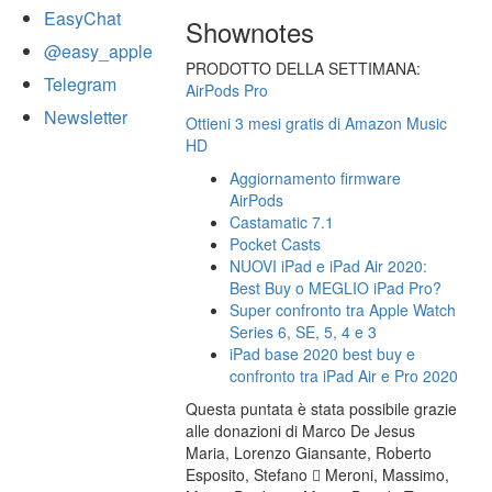
EasyChat
Shownotes
@easy_apple
PRODOTTO DELLA SETTIMANA:
Telegram
AirPods Pro
Newsletter
Ottieni 3 mesi gratis di Amazon Music
HD
Aggiornamento firmware
AirPods
Castamatic 7.1
Pocket Casts
NUOVI iPad e iPad Air 2020:
Best Buy o MEGLIO iPad Pro?
Super confronto tra Apple Watch
Series 6, SE, 5, 4 e 3
iPad base 2020 best buy e
confronto tra iPad Air e Pro 2020
Questa puntata è stata possibile grazie
alle donazioni di Marco De Jesus
Maria, Lorenzo Giansante, Roberto
Esposito, Stefano  Meroni, Massimo,