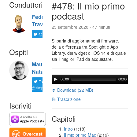
Conduttori
#478: Il mio primo
podcast
Federico
Travaini
25 settembre 2020 - 47 minuti
@ftrava
Si parla di aggiornamenti firmware,
della differenza tra Spotlight e App
Ospiti
Library, dei widget di iOS 14 e di quale
sia il miglior iPad da acquistare.
Maurizio
Natali
00:00
00:00
Follow
@simplemal
⏬ Download (22 MB)
📝 Trascrizione
Iscriviti
Capitoli
Intro
(1:18)
Il mio primo Mac
(2:19)