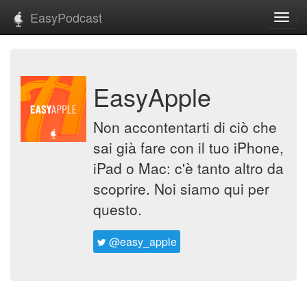
EasyPodcast
Toggl
navig
EasyApple
Non accontentarti di ciò che
sai già fare con il tuo iPhone,
iPad o Mac: c'è tanto altro da
scoprire. Noi siamo qui per
questo.
@easy_apple