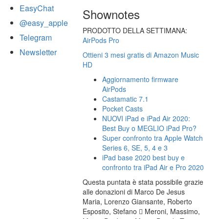
EasyChat
Shownotes
@easy_apple
PRODOTTO DELLA SETTIMANA:
Telegram
AirPods Pro
Newsletter
Ottieni 3 mesi gratis di Amazon Music
HD
Aggiornamento firmware
AirPods
Castamatic 7.1
Pocket Casts
NUOVI iPad e iPad Air 2020:
Best Buy o MEGLIO iPad Pro?
Super confronto tra Apple Watch
Series 6, SE, 5, 4 e 3
iPad base 2020 best buy e
confronto tra iPad Air e Pro 2020
Questa puntata è stata possibile grazie
alle donazioni di Marco De Jesus
Maria, Lorenzo Giansante, Roberto
Esposito, Stefano  Meroni, Massimo,