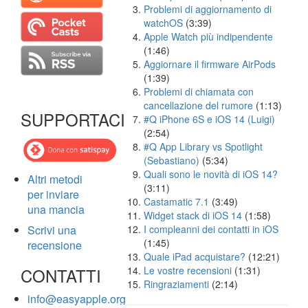
Problemi di aggiornamento di
watchOS
(3:39)
Apple Watch più indipendente
(1:46)
Aggiornare il firmware AirPods
(1:39)
Problemi di chiamata con
cancellazione del rumore
(1:13)
SUPPORTACI
#Q iPhone 6S e iOS 14 (Luigi)
(2:54)
#Q App Library vs Spotlight
(Sebastiano)
(5:34)
Quali sono le novità di iOS 14?
Altri metodi
(3:11)
per inviare
Castamatic 7.1
(3:49)
una mancia
Widget stack di iOS 14
(1:58)
Scrivi una
I compleanni dei contatti in iOS
(1:45)
recensione
Quale iPad acquistare?
(12:21)
CONTATTI
Le vostre recensioni
(1:31)
Ringraziamenti
(2:14)
info@easyapple.org