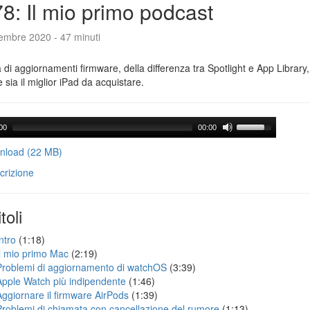
8: Il mio primo podcast
tembre 2020 - 47 minuti
a di aggiornamenti firmware, della differenza tra Spotlight e App Library
e sia il miglior iPad da acquistare.
00
00:00
load (22 MB)
crizione
toli
ntro
(1:18)
Il mio primo Mac
(2:19)
Problemi di aggiornamento di watchOS
(3:39)
Apple Watch più indipendente
(1:46)
Aggiornare il firmware AirPods
(1:39)
Problemi di chiamata con cancellazione del rumore
(1:13)