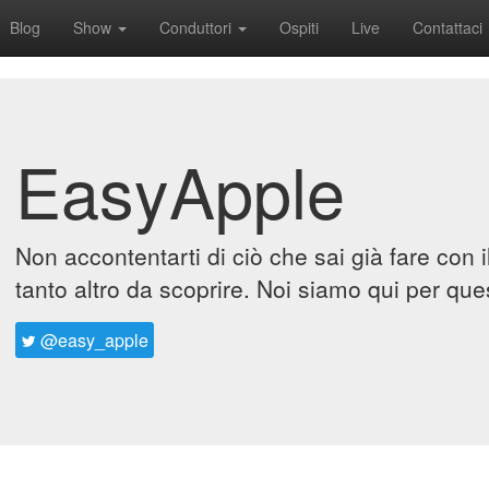
Blog
Show
Conduttori
Ospiti
Live
Contattaci
EasyApple
Non accontentarti di ciò che sai già fare con 
tanto altro da scoprire. Noi siamo qui per que
@easy_apple