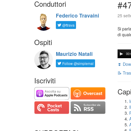
Conduttori
#47
Federico Travaini
25 set
@ftrava
Si parl
di qual
Ospiti
Maurizio Natali
00:
Follow @simplemal
⏬ Down
📝 Tras
Iscriviti
Capi
I