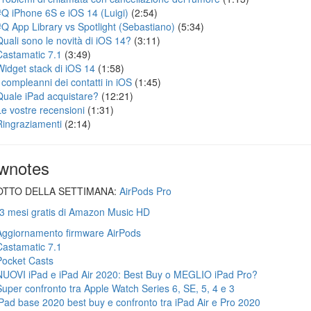
#Q iPhone 6S e iOS 14 (Luigi)
(2:54)
#Q App Library vs Spotlight (Sebastiano)
(5:34)
Quali sono le novità di iOS 14?
(3:11)
Castamatic 7.1
(3:49)
Widget stack di iOS 14
(1:58)
I compleanni dei contatti in iOS
(1:45)
Quale iPad acquistare?
(12:21)
Le vostre recensioni
(1:31)
Ringraziamenti
(2:14)
wnotes
TTO DELLA SETTIMANA:
AirPods Pro
 3 mesi gratis di Amazon Music HD
Aggiornamento firmware AirPods
Castamatic 7.1
Pocket Casts
NUOVI iPad e iPad Air 2020: Best Buy o MEGLIO iPad Pro?
Super confronto tra Apple Watch Series 6, SE, 5, 4 e 3
iPad base 2020 best buy e confronto tra iPad Air e Pro 2020