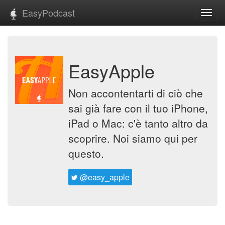
EasyPodcast
Toggl
navig
EasyApple
Non accontentarti di ciò che
sai già fare con il tuo iPhone,
iPad o Mac: c'è tanto altro da
scoprire. Noi siamo qui per
questo.
@easy_apple