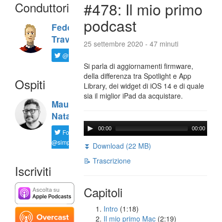
Conduttori
#478: Il mio primo
podcast
Federico
Travaini
25 settembre 2020 - 47 minuti
@ftrava
Si parla di aggiornamenti firmware,
della differenza tra Spotlight e App
Ospiti
Library, dei widget di iOS 14 e di quale
sia il miglior iPad da acquistare.
Maurizio
Natali
00:00
00:00
Follow
@simplemal
⏬ Download (22 MB)
📝 Trascrizione
Iscriviti
Capitoli
Intro
(1:18)
Il mio primo Mac
(2:19)