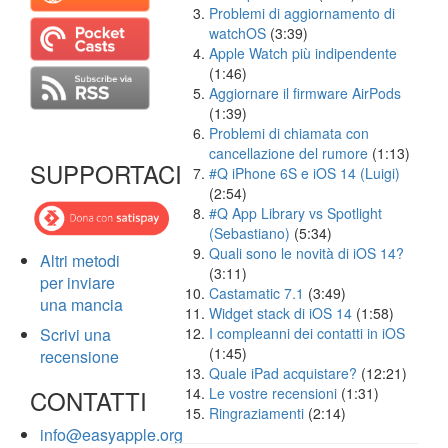
Problemi di aggiornamento di
watchOS
(3:39)
Apple Watch più indipendente
(1:46)
Aggiornare il firmware AirPods
(1:39)
Problemi di chiamata con
cancellazione del rumore
(1:13)
SUPPORTACI
#Q iPhone 6S e iOS 14 (Luigi)
(2:54)
#Q App Library vs Spotlight
(Sebastiano)
(5:34)
Quali sono le novità di iOS 14?
Altri metodi
(3:11)
per inviare
Castamatic 7.1
(3:49)
una mancia
Widget stack di iOS 14
(1:58)
Scrivi una
I compleanni dei contatti in iOS
(1:45)
recensione
Quale iPad acquistare?
(12:21)
CONTATTI
Le vostre recensioni
(1:31)
Ringraziamenti
(2:14)
info@easyapple.org