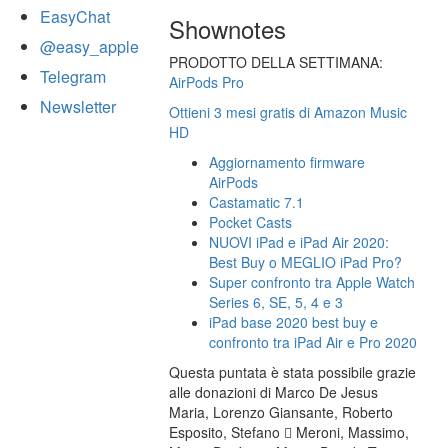
EasyChat
Shownotes
@easy_apple
PRODOTTO DELLA SETTIMANA:
Telegram
AirPods Pro
Newsletter
Ottieni 3 mesi gratis di Amazon Music
HD
Aggiornamento firmware
AirPods
Castamatic 7.1
Pocket Casts
NUOVI iPad e iPad Air 2020:
Best Buy o MEGLIO iPad Pro?
Super confronto tra Apple Watch
Series 6, SE, 5, 4 e 3
iPad base 2020 best buy e
confronto tra iPad Air e Pro 2020
Questa puntata è stata possibile grazie
alle donazioni di Marco De Jesus
Maria, Lorenzo Giansante, Roberto
Esposito, Stefano  Meroni, Massimo,