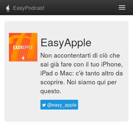
EasyPodcast
Toggl
navig
EasyApple
Non accontentarti di ciò che
sai già fare con il tuo iPhone,
iPad o Mac: c'è tanto altro da
scoprire. Noi siamo qui per
questo.
@easy_apple