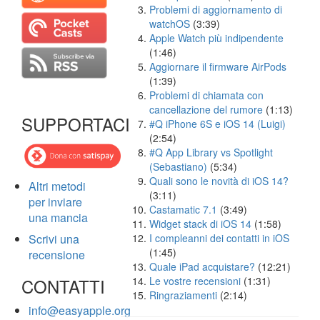
Problemi di aggiornamento di
watchOS
(3:39)
Apple Watch più indipendente
(1:46)
Aggiornare il firmware AirPods
(1:39)
Problemi di chiamata con
cancellazione del rumore
(1:13)
SUPPORTACI
#Q iPhone 6S e iOS 14 (Luigi)
(2:54)
#Q App Library vs Spotlight
(Sebastiano)
(5:34)
Quali sono le novità di iOS 14?
Altri metodi
(3:11)
per inviare
Castamatic 7.1
(3:49)
una mancia
Widget stack di iOS 14
(1:58)
Scrivi una
I compleanni dei contatti in iOS
(1:45)
recensione
Quale iPad acquistare?
(12:21)
CONTATTI
Le vostre recensioni
(1:31)
Ringraziamenti
(2:14)
info@easyapple.org