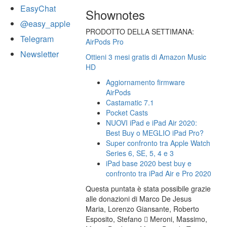
EasyChat
Shownotes
@easy_apple
PRODOTTO DELLA SETTIMANA:
Telegram
AirPods Pro
Newsletter
Ottieni 3 mesi gratis di Amazon Music
HD
Aggiornamento firmware
AirPods
Castamatic 7.1
Pocket Casts
NUOVI iPad e iPad Air 2020:
Best Buy o MEGLIO iPad Pro?
Super confronto tra Apple Watch
Series 6, SE, 5, 4 e 3
iPad base 2020 best buy e
confronto tra iPad Air e Pro 2020
Questa puntata è stata possibile grazie
alle donazioni di Marco De Jesus
Maria, Lorenzo Giansante, Roberto
Esposito, Stefano  Meroni, Massimo,