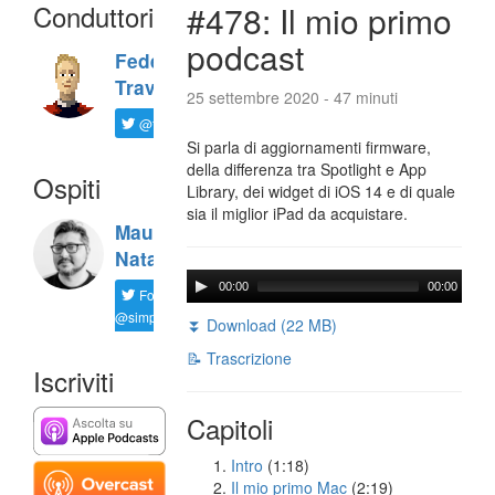
Conduttori
#478: Il mio primo
podcast
Federico
Travaini
25 settembre 2020 - 47 minuti
@ftrava
Si parla di aggiornamenti firmware,
della differenza tra Spotlight e App
Ospiti
Library, dei widget di iOS 14 e di quale
sia il miglior iPad da acquistare.
Maurizio
Natali
00:00
00:00
Follow
@simplemal
⏬ Download (22 MB)
📝 Trascrizione
Iscriviti
Capitoli
Intro
(1:18)
Il mio primo Mac
(2:19)