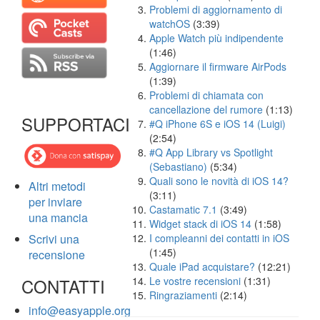
Problemi di aggiornamento di
watchOS
(3:39)
Apple Watch più indipendente
(1:46)
Aggiornare il firmware AirPods
(1:39)
Problemi di chiamata con
cancellazione del rumore
(1:13)
SUPPORTACI
#Q iPhone 6S e iOS 14 (Luigi)
(2:54)
#Q App Library vs Spotlight
(Sebastiano)
(5:34)
Quali sono le novità di iOS 14?
Altri metodi
(3:11)
per inviare
Castamatic 7.1
(3:49)
una mancia
Widget stack di iOS 14
(1:58)
Scrivi una
I compleanni dei contatti in iOS
(1:45)
recensione
Quale iPad acquistare?
(12:21)
CONTATTI
Le vostre recensioni
(1:31)
Ringraziamenti
(2:14)
info@easyapple.org