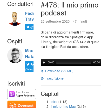
Conduttori
#478: Il mio primo
podcast
Federico
Travaini
25 settembre 2020 - 47 minuti
@ftrava
Si parla di aggiornamenti firmware,
della differenza tra Spotlight e App
Ospiti
Library, dei widget di iOS 14 e di quale
sia il miglior iPad da acquistare.
Maurizio
Natali
00:00
00:00
Follow
@simplemal
⏬ Download (22 MB)
📝 Trascrizione
Iscriviti
Capitoli
Intro
(1:18)
Il mio primo Mac
(2:19)