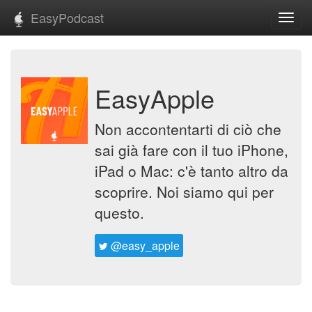
EasyPodcast
Toggl
navig
EasyApple
Non accontentarti di ciò che
sai già fare con il tuo iPhone,
iPad o Mac: c'è tanto altro da
scoprire. Noi siamo qui per
questo.
@easy_apple