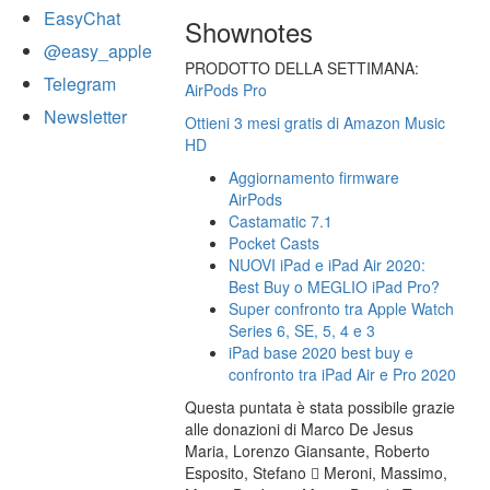
EasyChat
Shownotes
@easy_apple
PRODOTTO DELLA SETTIMANA:
Telegram
AirPods Pro
Newsletter
Ottieni 3 mesi gratis di Amazon Music
HD
Aggiornamento firmware
AirPods
Castamatic 7.1
Pocket Casts
NUOVI iPad e iPad Air 2020:
Best Buy o MEGLIO iPad Pro?
Super confronto tra Apple Watch
Series 6, SE, 5, 4 e 3
iPad base 2020 best buy e
confronto tra iPad Air e Pro 2020
Questa puntata è stata possibile grazie
alle donazioni di Marco De Jesus
Maria, Lorenzo Giansante, Roberto
Esposito, Stefano  Meroni, Massimo,