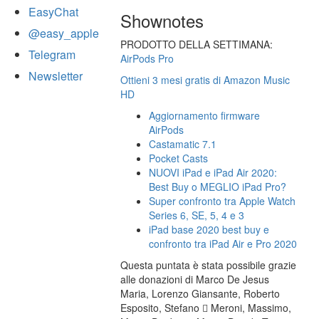
EasyChat
Shownotes
@easy_apple
PRODOTTO DELLA SETTIMANA:
Telegram
AirPods Pro
Newsletter
Ottieni 3 mesi gratis di Amazon Music
HD
Aggiornamento firmware
AirPods
Castamatic 7.1
Pocket Casts
NUOVI iPad e iPad Air 2020:
Best Buy o MEGLIO iPad Pro?
Super confronto tra Apple Watch
Series 6, SE, 5, 4 e 3
iPad base 2020 best buy e
confronto tra iPad Air e Pro 2020
Questa puntata è stata possibile grazie
alle donazioni di Marco De Jesus
Maria, Lorenzo Giansante, Roberto
Esposito, Stefano  Meroni, Massimo,