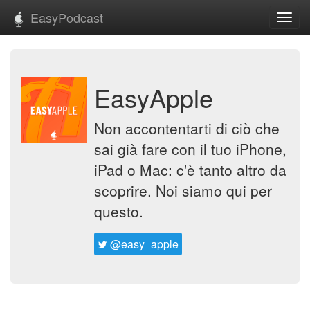
EasyPodcast
Toggl
navig
EasyApple
Non accontentarti di ciò che
sai già fare con il tuo iPhone,
iPad o Mac: c'è tanto altro da
scoprire. Noi siamo qui per
questo.
@easy_apple