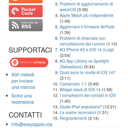
Problemi di aggiornamento di
watchOS
(3:39)
Apple Watch più indipendente
(1:46)
Aggiornare il firmware AirPods
(1:39)
Problemi di chiamata con
cancellazione del rumore
(1:13)
SUPPORTACI
#Q iPhone 6S e iOS 14 (Luigi)
(2:54)
#Q App Library vs Spotlight
(Sebastiano)
(5:34)
Quali sono le novità di iOS 14?
Altri metodi
(3:11)
per inviare
Castamatic 7.1
(3:49)
una mancia
Widget stack di iOS 14
(1:58)
Scrivi una
I compleanni dei contatti in iOS
(1:45)
recensione
Quale iPad acquistare?
(12:21)
CONTATTI
Le vostre recensioni
(1:31)
Ringraziamenti
(2:14)
info@easyapple.org