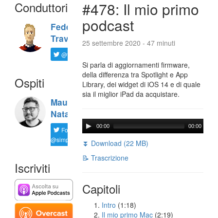
Conduttori
#478: Il mio primo
podcast
Federico
Travaini
25 settembre 2020 - 47 minuti
@ftrava
Si parla di aggiornamenti firmware,
della differenza tra Spotlight e App
Ospiti
Library, dei widget di iOS 14 e di quale
sia il miglior iPad da acquistare.
Maurizio
Natali
00:00
00:00
Follow
@simplemal
⏬ Download (22 MB)
📝 Trascrizione
Iscriviti
Capitoli
Intro
(1:18)
Il mio primo Mac
(2:19)