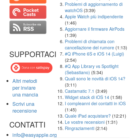
Problemi di aggiornamento di
watchOS
(3:39)
Apple Watch più indipendente
(1:46)
Aggiornare il firmware AirPods
(1:39)
Problemi di chiamata con
cancellazione del rumore
(1:13)
SUPPORTACI
#Q iPhone 6S e iOS 14 (Luigi)
(2:54)
#Q App Library vs Spotlight
(Sebastiano)
(5:34)
Quali sono le novità di iOS 14?
Altri metodi
(3:11)
per inviare
Castamatic 7.1
(3:49)
una mancia
Widget stack di iOS 14
(1:58)
Scrivi una
I compleanni dei contatti in iOS
(1:45)
recensione
Quale iPad acquistare?
(12:21)
CONTATTI
Le vostre recensioni
(1:31)
Ringraziamenti
(2:14)
info@easyapple.org