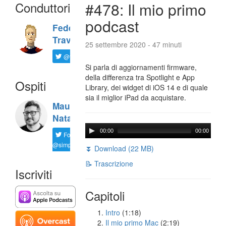
Conduttori
#478: Il mio primo
podcast
Federico
Travaini
25 settembre 2020 - 47 minuti
@ftrava
Si parla di aggiornamenti firmware,
della differenza tra Spotlight e App
Ospiti
Library, dei widget di iOS 14 e di quale
sia il miglior iPad da acquistare.
Maurizio
Natali
00:00
00:00
Follow
@simplemal
⏬ Download (22 MB)
📝 Trascrizione
Iscriviti
Capitoli
Intro
(1:18)
Il mio primo Mac
(2:19)