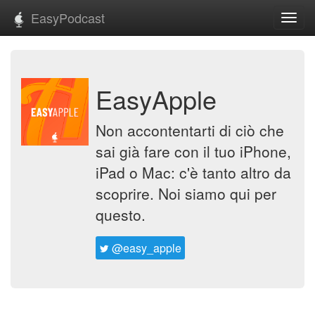
EasyPodcast
Toggl
navig
EasyApple
Non accontentarti di ciò che
sai già fare con il tuo iPhone,
iPad o Mac: c'è tanto altro da
scoprire. Noi siamo qui per
questo.
@easy_apple