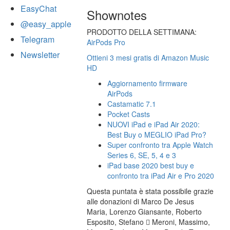
EasyChat
Shownotes
@easy_apple
PRODOTTO DELLA SETTIMANA:
Telegram
AirPods Pro
Newsletter
Ottieni 3 mesi gratis di Amazon Music
HD
Aggiornamento firmware
AirPods
Castamatic 7.1
Pocket Casts
NUOVI iPad e iPad Air 2020:
Best Buy o MEGLIO iPad Pro?
Super confronto tra Apple Watch
Series 6, SE, 5, 4 e 3
iPad base 2020 best buy e
confronto tra iPad Air e Pro 2020
Questa puntata è stata possibile grazie
alle donazioni di Marco De Jesus
Maria, Lorenzo Giansante, Roberto
Esposito, Stefano  Meroni, Massimo,