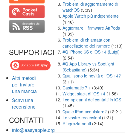
Problemi di aggiornamento di
watchOS
(3:39)
Apple Watch più indipendente
(1:46)
Aggiornare il firmware AirPods
(1:39)
Problemi di chiamata con
cancellazione del rumore
(1:13)
SUPPORTACI
#Q iPhone 6S e iOS 14 (Luigi)
(2:54)
#Q App Library vs Spotlight
(Sebastiano)
(5:34)
Quali sono le novità di iOS 14?
Altri metodi
(3:11)
per inviare
Castamatic 7.1
(3:49)
una mancia
Widget stack di iOS 14
(1:58)
Scrivi una
I compleanni dei contatti in iOS
(1:45)
recensione
Quale iPad acquistare?
(12:21)
CONTATTI
Le vostre recensioni
(1:31)
Ringraziamenti
(2:14)
info@easyapple.org