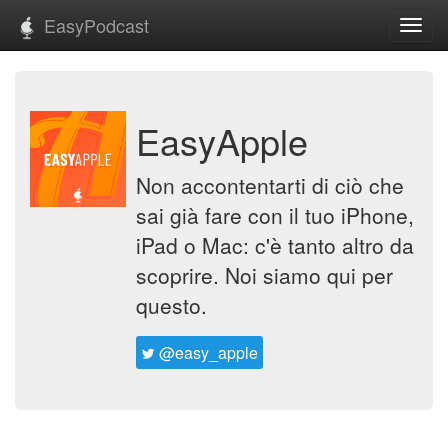
EasyPodcast
Toggl
navig
EasyApple
Non accontentarti di ciò che
sai già fare con il tuo iPhone,
iPad o Mac: c'è tanto altro da
scoprire. Noi siamo qui per
questo.
@easy_apple