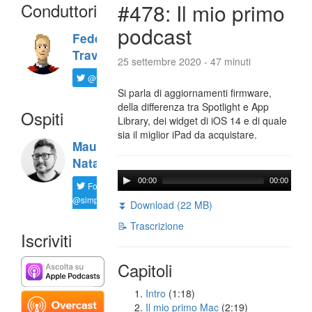
Conduttori
#478: Il mio primo
podcast
Federico
Travaini
25 settembre 2020 - 47 minuti
@ftrava
Si parla di aggiornamenti firmware,
della differenza tra Spotlight e App
Ospiti
Library, dei widget di iOS 14 e di quale
sia il miglior iPad da acquistare.
Maurizio
Natali
00:00
00:00
Follow
@simplemal
⏬ Download (22 MB)
📝 Trascrizione
Iscriviti
Capitoli
Intro
(1:18)
Il mio primo Mac
(2:19)