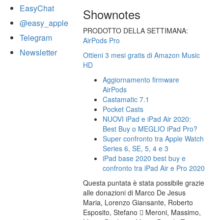
EasyChat
Shownotes
@easy_apple
PRODOTTO DELLA SETTIMANA:
Telegram
AirPods Pro
Newsletter
Ottieni 3 mesi gratis di Amazon Music
HD
Aggiornamento firmware
AirPods
Castamatic 7.1
Pocket Casts
NUOVI iPad e iPad Air 2020:
Best Buy o MEGLIO iPad Pro?
Super confronto tra Apple Watch
Series 6, SE, 5, 4 e 3
iPad base 2020 best buy e
confronto tra iPad Air e Pro 2020
Questa puntata è stata possibile grazie
alle donazioni di Marco De Jesus
Maria, Lorenzo Giansante, Roberto
Esposito, Stefano  Meroni, Massimo,