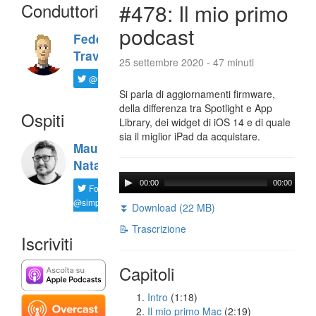
Conduttori
#478: Il mio primo
podcast
Federico
Travaini
25 settembre 2020 - 47 minuti
@ftrava
Si parla di aggiornamenti firmware,
della differenza tra Spotlight e App
Ospiti
Library, dei widget di iOS 14 e di quale
sia il miglior iPad da acquistare.
Maurizio
Natali
00:00
00:00
Follow
@simplemal
⏬ Download (22 MB)
📝 Trascrizione
Iscriviti
Capitoli
Intro
(1:18)
Il mio primo Mac
(2:19)