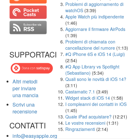
Problemi di aggiornamento di
watchOS
(3:39)
Apple Watch più indipendente
(1:46)
Aggiornare il firmware AirPods
(1:39)
Problemi di chiamata con
cancellazione del rumore
(1:13)
SUPPORTACI
#Q iPhone 6S e iOS 14 (Luigi)
(2:54)
#Q App Library vs Spotlight
(Sebastiano)
(5:34)
Quali sono le novità di iOS 14?
Altri metodi
(3:11)
per inviare
Castamatic 7.1
(3:49)
una mancia
Widget stack di iOS 14
(1:58)
Scrivi una
I compleanni dei contatti in iOS
(1:45)
recensione
Quale iPad acquistare?
(12:21)
CONTATTI
Le vostre recensioni
(1:31)
Ringraziamenti
(2:14)
info@easyapple.org