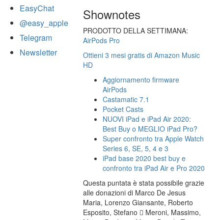
EasyChat
Shownotes
@easy_apple
PRODOTTO DELLA SETTIMANA:
Telegram
AirPods Pro
Newsletter
Ottieni 3 mesi gratis di Amazon Music
HD
Aggiornamento firmware
AirPods
Castamatic 7.1
Pocket Casts
NUOVI iPad e iPad Air 2020:
Best Buy o MEGLIO iPad Pro?
Super confronto tra Apple Watch
Series 6, SE, 5, 4 e 3
iPad base 2020 best buy e
confronto tra iPad Air e Pro 2020
Questa puntata è stata possibile grazie
alle donazioni di Marco De Jesus
Maria, Lorenzo Giansante, Roberto
Esposito, Stefano  Meroni, Massimo,