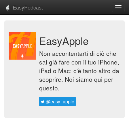
EasyPodcast
Toggl
navig
EasyApple
Non accontentarti di ciò che
sai già fare con il tuo iPhone,
iPad o Mac: c'è tanto altro da
scoprire. Noi siamo qui per
questo.
@easy_apple