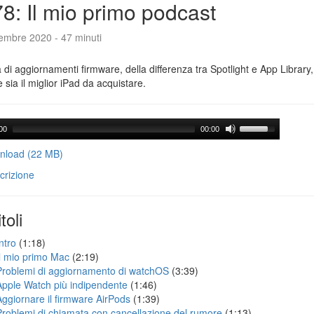
8: Il mio primo podcast
tembre 2020 - 47 minuti
a di aggiornamenti firmware, della differenza tra Spotlight e App Library
e sia il miglior iPad da acquistare.
00
00:00
load (22 MB)
crizione
toli
ntro
(1:18)
Il mio primo Mac
(2:19)
Problemi di aggiornamento di watchOS
(3:39)
Apple Watch più indipendente
(1:46)
Aggiornare il firmware AirPods
(1:39)
Problemi di chiamata con cancellazione del rumore
(1:13)