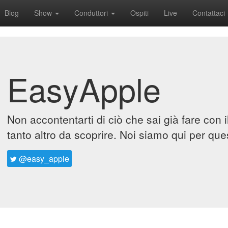
Blog
Show
Conduttori
Ospiti
Live
Contattaci
EasyApple
Non accontentarti di ciò che sai già fare con 
tanto altro da scoprire. Noi siamo qui per que
@easy_apple