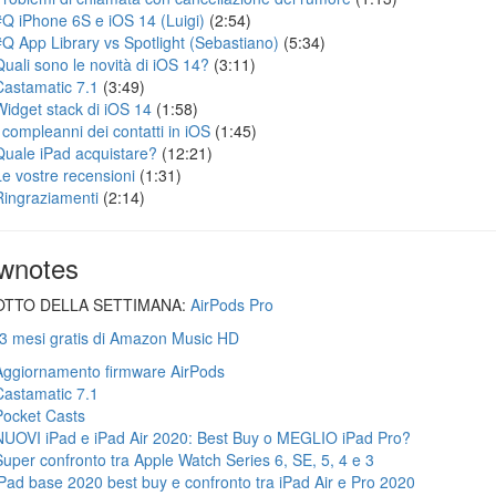
#Q iPhone 6S e iOS 14 (Luigi)
(2:54)
#Q App Library vs Spotlight (Sebastiano)
(5:34)
Quali sono le novità di iOS 14?
(3:11)
Castamatic 7.1
(3:49)
Widget stack di iOS 14
(1:58)
I compleanni dei contatti in iOS
(1:45)
Quale iPad acquistare?
(12:21)
Le vostre recensioni
(1:31)
Ringraziamenti
(2:14)
wnotes
TTO DELLA SETTIMANA:
AirPods Pro
 3 mesi gratis di Amazon Music HD
Aggiornamento firmware AirPods
Castamatic 7.1
Pocket Casts
NUOVI iPad e iPad Air 2020: Best Buy o MEGLIO iPad Pro?
Super confronto tra Apple Watch Series 6, SE, 5, 4 e 3
iPad base 2020 best buy e confronto tra iPad Air e Pro 2020