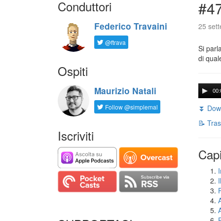
Conduttori
#47
Federico Travaini
25 set
@ftrava
Si parl
di qual
Ospiti
Maurizio Natali
00:
Follow @simplemal
⏬ Down
📝 Tras
Iscriviti
Capi
I