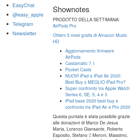
EasyChat
Shownotes
@easy_apple
PRODOTTO DELLA SETTIMANA:
Telegram
AirPods Pro
Newsletter
Ottieni 3 mesi gratis di Amazon Music
HD
Aggiornamento firmware
AirPods
Castamatic 7.1
Pocket Casts
NUOVI iPad e iPad Air 2020:
Best Buy o MEGLIO iPad Pro?
Super confronto tra Apple Watch
Series 6, SE, 5, 4 e 3
iPad base 2020 best buy e
confronto tra iPad Air e Pro 2020
Questa puntata è stata possibile grazie
alle donazioni di Marco De Jesus
Maria, Lorenzo Giansante, Roberto
Esposito, Stefano  Meroni, Massimo,