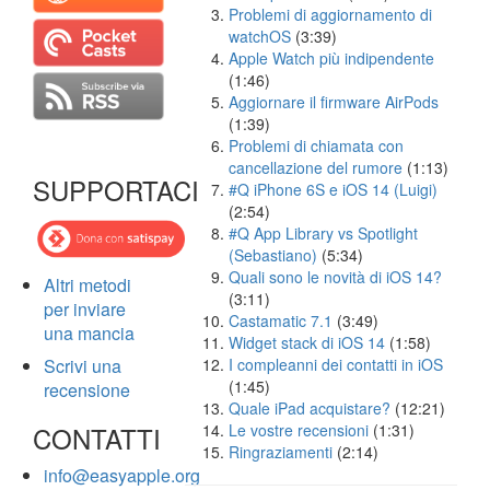
Problemi di aggiornamento di
watchOS
(3:39)
Apple Watch più indipendente
(1:46)
Aggiornare il firmware AirPods
(1:39)
Problemi di chiamata con
cancellazione del rumore
(1:13)
SUPPORTACI
#Q iPhone 6S e iOS 14 (Luigi)
(2:54)
#Q App Library vs Spotlight
(Sebastiano)
(5:34)
Quali sono le novità di iOS 14?
Altri metodi
(3:11)
per inviare
Castamatic 7.1
(3:49)
una mancia
Widget stack di iOS 14
(1:58)
Scrivi una
I compleanni dei contatti in iOS
(1:45)
recensione
Quale iPad acquistare?
(12:21)
CONTATTI
Le vostre recensioni
(1:31)
Ringraziamenti
(2:14)
info@easyapple.org