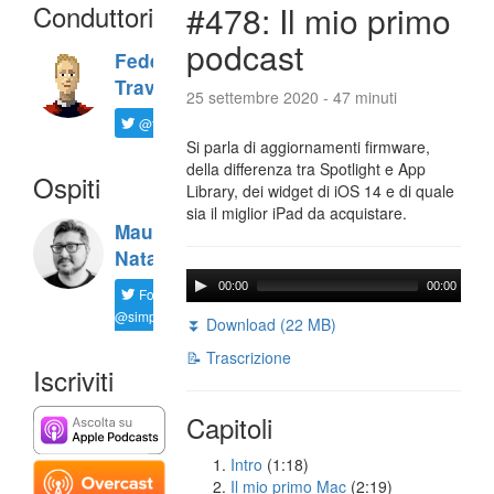
Conduttori
#478: Il mio primo
podcast
Federico
Travaini
25 settembre 2020 - 47 minuti
@ftrava
Si parla di aggiornamenti firmware,
della differenza tra Spotlight e App
Ospiti
Library, dei widget di iOS 14 e di quale
sia il miglior iPad da acquistare.
Maurizio
Natali
00:00
00:00
Follow
@simplemal
⏬ Download (22 MB)
📝 Trascrizione
Iscriviti
Capitoli
Intro
(1:18)
Il mio primo Mac
(2:19)