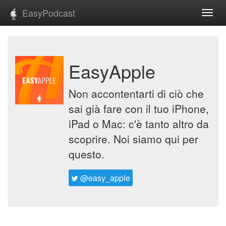
EasyPodcast
Toggl
navig
EasyApple
Non accontentarti di ciò che
sai già fare con il tuo iPhone,
iPad o Mac: c'è tanto altro da
scoprire. Noi siamo qui per
questo.
@easy_apple