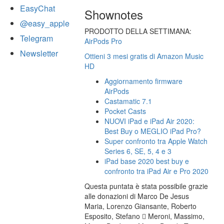
EasyChat
Shownotes
@easy_apple
PRODOTTO DELLA SETTIMANA:
Telegram
AirPods Pro
Newsletter
Ottieni 3 mesi gratis di Amazon Music
HD
Aggiornamento firmware
AirPods
Castamatic 7.1
Pocket Casts
NUOVI iPad e iPad Air 2020:
Best Buy o MEGLIO iPad Pro?
Super confronto tra Apple Watch
Series 6, SE, 5, 4 e 3
iPad base 2020 best buy e
confronto tra iPad Air e Pro 2020
Questa puntata è stata possibile grazie
alle donazioni di Marco De Jesus
Maria, Lorenzo Giansante, Roberto
Esposito, Stefano  Meroni, Massimo,