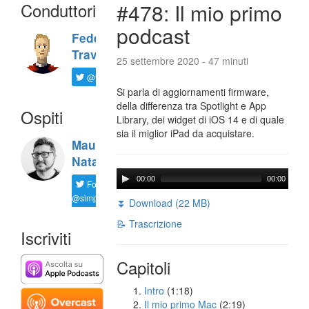
Conduttori
#478: Il mio primo
podcast
Federico
Travaini
25 settembre 2020 - 47 minuti
@ftrava
Si parla di aggiornamenti firmware,
della differenza tra Spotlight e App
Ospiti
Library, dei widget di iOS 14 e di quale
sia il miglior iPad da acquistare.
Maurizio
Natali
00:00
00:00
Follow
@simplemal
⏬ Download (22 MB)
📝 Trascrizione
Iscriviti
Capitoli
Intro
(1:18)
Il mio primo Mac
(2:19)