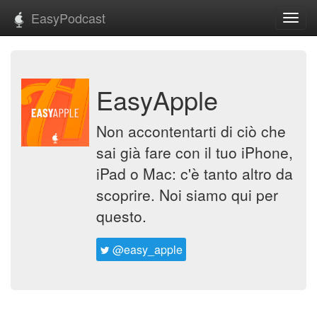
EasyPodcast
Toggl
navig
EasyApple
Non accontentarti di ciò che
sai già fare con il tuo iPhone,
iPad o Mac: c'è tanto altro da
scoprire. Noi siamo qui per
questo.
@easy_apple