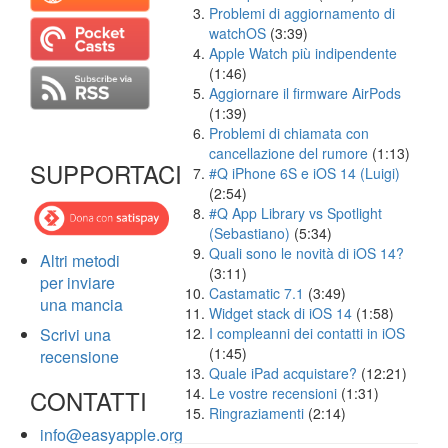
Problemi di aggiornamento di
watchOS
(3:39)
Apple Watch più indipendente
(1:46)
Aggiornare il firmware AirPods
(1:39)
Problemi di chiamata con
cancellazione del rumore
(1:13)
SUPPORTACI
#Q iPhone 6S e iOS 14 (Luigi)
(2:54)
#Q App Library vs Spotlight
(Sebastiano)
(5:34)
Quali sono le novità di iOS 14?
Altri metodi
(3:11)
per inviare
Castamatic 7.1
(3:49)
una mancia
Widget stack di iOS 14
(1:58)
Scrivi una
I compleanni dei contatti in iOS
(1:45)
recensione
Quale iPad acquistare?
(12:21)
CONTATTI
Le vostre recensioni
(1:31)
Ringraziamenti
(2:14)
info@easyapple.org