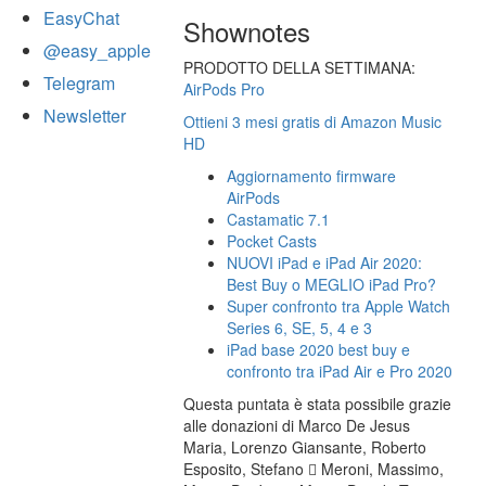
EasyChat
Shownotes
@easy_apple
PRODOTTO DELLA SETTIMANA:
Telegram
AirPods Pro
Newsletter
Ottieni 3 mesi gratis di Amazon Music
HD
Aggiornamento firmware
AirPods
Castamatic 7.1
Pocket Casts
NUOVI iPad e iPad Air 2020:
Best Buy o MEGLIO iPad Pro?
Super confronto tra Apple Watch
Series 6, SE, 5, 4 e 3
iPad base 2020 best buy e
confronto tra iPad Air e Pro 2020
Questa puntata è stata possibile grazie
alle donazioni di Marco De Jesus
Maria, Lorenzo Giansante, Roberto
Esposito, Stefano  Meroni, Massimo,