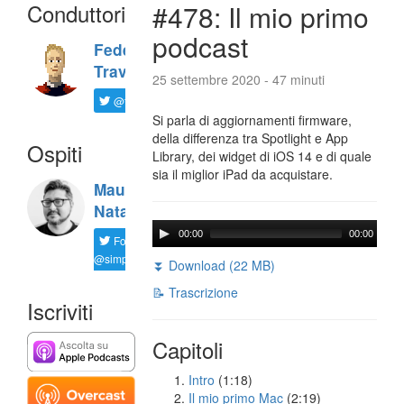
Conduttori
#478: Il mio primo
podcast
Federico
Travaini
25 settembre 2020 - 47 minuti
@ftrava
Si parla di aggiornamenti firmware,
della differenza tra Spotlight e App
Ospiti
Library, dei widget di iOS 14 e di quale
sia il miglior iPad da acquistare.
Maurizio
Natali
00:00
00:00
Follow
@simplemal
⏬ Download (22 MB)
📝 Trascrizione
Iscriviti
Capitoli
Intro
(1:18)
Il mio primo Mac
(2:19)