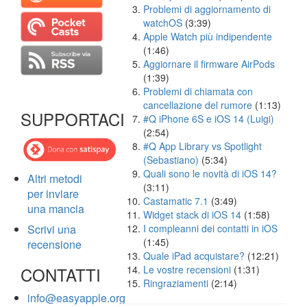
Problemi di aggiornamento di
watchOS
(3:39)
Apple Watch più indipendente
(1:46)
Aggiornare il firmware AirPods
(1:39)
Problemi di chiamata con
cancellazione del rumore
(1:13)
SUPPORTACI
#Q iPhone 6S e iOS 14 (Luigi)
(2:54)
#Q App Library vs Spotlight
(Sebastiano)
(5:34)
Quali sono le novità di iOS 14?
Altri metodi
(3:11)
per inviare
Castamatic 7.1
(3:49)
una mancia
Widget stack di iOS 14
(1:58)
Scrivi una
I compleanni dei contatti in iOS
(1:45)
recensione
Quale iPad acquistare?
(12:21)
CONTATTI
Le vostre recensioni
(1:31)
Ringraziamenti
(2:14)
info@easyapple.org