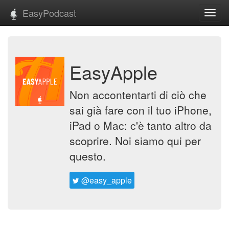
EasyPodcast
Toggl
navig
EasyApple
Non accontentarti di ciò che
sai già fare con il tuo iPhone,
iPad o Mac: c'è tanto altro da
scoprire. Noi siamo qui per
questo.
@easy_apple