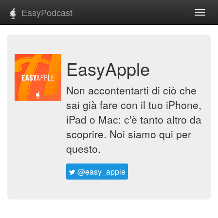
EasyPodcast
Toggl
navig
EasyApple
Non accontentarti di ciò che
sai già fare con il tuo iPhone,
iPad o Mac: c'è tanto altro da
scoprire. Noi siamo qui per
questo.
@easy_apple