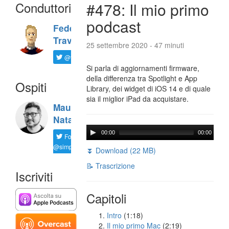
Conduttori
#478: Il mio primo
podcast
Federico
Travaini
25 settembre 2020 - 47 minuti
@ftrava
Si parla di aggiornamenti firmware,
della differenza tra Spotlight e App
Ospiti
Library, dei widget di iOS 14 e di quale
sia il miglior iPad da acquistare.
Maurizio
Natali
00:00
00:00
Follow
@simplemal
⏬ Download (22 MB)
📝 Trascrizione
Iscriviti
Capitoli
Intro
(1:18)
Il mio primo Mac
(2:19)