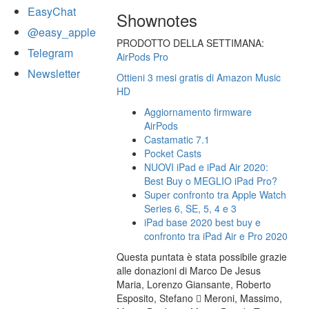
EasyChat
Shownotes
@easy_apple
PRODOTTO DELLA SETTIMANA:
Telegram
AirPods Pro
Newsletter
Ottieni 3 mesi gratis di Amazon Music
HD
Aggiornamento firmware
AirPods
Castamatic 7.1
Pocket Casts
NUOVI iPad e iPad Air 2020:
Best Buy o MEGLIO iPad Pro?
Super confronto tra Apple Watch
Series 6, SE, 5, 4 e 3
iPad base 2020 best buy e
confronto tra iPad Air e Pro 2020
Questa puntata è stata possibile grazie
alle donazioni di Marco De Jesus
Maria, Lorenzo Giansante, Roberto
Esposito, Stefano  Meroni, Massimo,