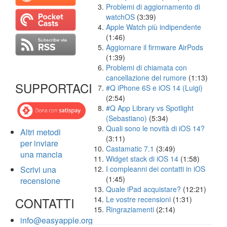
Problemi di aggiornamento di
watchOS
(3:39)
Apple Watch più indipendente
(1:46)
Aggiornare il firmware AirPods
(1:39)
Problemi di chiamata con
cancellazione del rumore
(1:13)
SUPPORTACI
#Q iPhone 6S e iOS 14 (Luigi)
(2:54)
#Q App Library vs Spotlight
(Sebastiano)
(5:34)
Quali sono le novità di iOS 14?
Altri metodi
(3:11)
per inviare
Castamatic 7.1
(3:49)
una mancia
Widget stack di iOS 14
(1:58)
Scrivi una
I compleanni dei contatti in iOS
(1:45)
recensione
Quale iPad acquistare?
(12:21)
CONTATTI
Le vostre recensioni
(1:31)
Ringraziamenti
(2:14)
info@easyapple.org