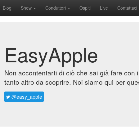
Blog
Show
Conduttori
Ospiti
Live
Contattaci
EasyApple
Non accontentarti di ciò che sai già fare con 
tanto altro da scoprire. Noi siamo qui per que
@easy_apple