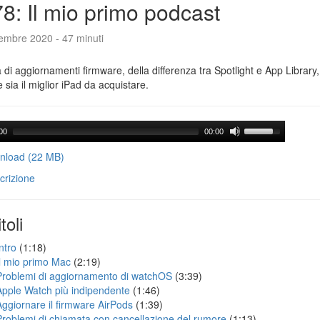
8: Il mio primo podcast
tembre 2020 - 47 minuti
a di aggiornamenti firmware, della differenza tra Spotlight e App Library
e sia il miglior iPad da acquistare.
00
00:00
load (22 MB)
crizione
toli
ntro
(1:18)
Il mio primo Mac
(2:19)
Problemi di aggiornamento di watchOS
(3:39)
Apple Watch più indipendente
(1:46)
Aggiornare il firmware AirPods
(1:39)
Problemi di chiamata con cancellazione del rumore
(1:13)