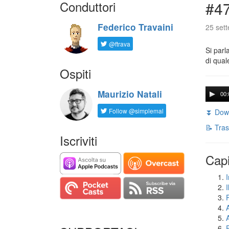
Conduttori
#47
Federico Travaini
25 set
@ftrava
Si parl
di qual
Ospiti
Maurizio Natali
00:
Follow @simplemal
⏬ Down
📝 Tras
Iscriviti
Capi
I