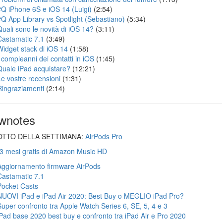
#Q iPhone 6S e iOS 14 (Luigi)
(2:54)
#Q App Library vs Spotlight (Sebastiano)
(5:34)
Quali sono le novità di iOS 14?
(3:11)
Castamatic 7.1
(3:49)
Widget stack di iOS 14
(1:58)
I compleanni dei contatti in iOS
(1:45)
Quale iPad acquistare?
(12:21)
Le vostre recensioni
(1:31)
Ringraziamenti
(2:14)
wnotes
TTO DELLA SETTIMANA:
AirPods Pro
 3 mesi gratis di Amazon Music HD
Aggiornamento firmware AirPods
Castamatic 7.1
Pocket Casts
NUOVI iPad e iPad Air 2020: Best Buy o MEGLIO iPad Pro?
Super confronto tra Apple Watch Series 6, SE, 5, 4 e 3
iPad base 2020 best buy e confronto tra iPad Air e Pro 2020