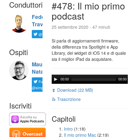
Conduttori
#478: Il mio primo
podcast
Federico
Travaini
25 settembre 2020 - 47 minuti
@ftrava
Si parla di aggiornamenti firmware,
della differenza tra Spotlight e App
Ospiti
Library, dei widget di iOS 14 e di quale
sia il miglior iPad da acquistare.
Maurizio
Natali
00:00
00:00
Follow
@simplemal
⏬ Download (22 MB)
📝 Trascrizione
Iscriviti
Capitoli
Intro
(1:18)
Il mio primo Mac
(2:19)