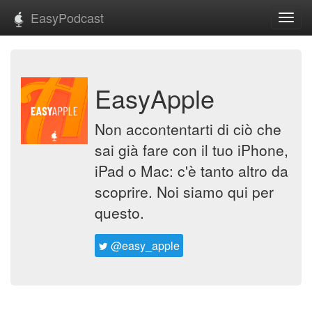
EasyPodcast
Toggl
navig
EasyApple
Non accontentarti di ciò che
sai già fare con il tuo iPhone,
iPad o Mac: c'è tanto altro da
scoprire. Noi siamo qui per
questo.
@easy_apple