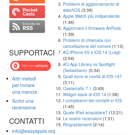
Problemi di aggiornamento di
watchOS
(3:39)
Apple Watch più indipendente
(1:46)
Aggiornare il firmware AirPods
(1:39)
Problemi di chiamata con
cancellazione del rumore
(1:13)
SUPPORTACI
#Q iPhone 6S e iOS 14 (Luigi)
(2:54)
#Q App Library vs Spotlight
(Sebastiano)
(5:34)
Quali sono le novità di iOS 14?
Altri metodi
(3:11)
per inviare
Castamatic 7.1
(3:49)
una mancia
Widget stack di iOS 14
(1:58)
Scrivi una
I compleanni dei contatti in iOS
(1:45)
recensione
Quale iPad acquistare?
(12:21)
CONTATTI
Le vostre recensioni
(1:31)
Ringraziamenti
(2:14)
info@easyapple.org