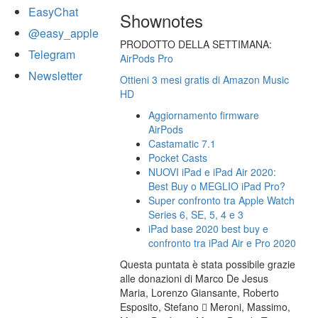
EasyChat
Shownotes
@easy_apple
PRODOTTO DELLA SETTIMANA:
Telegram
AirPods Pro
Newsletter
Ottieni 3 mesi gratis di Amazon Music
HD
Aggiornamento firmware
AirPods
Castamatic 7.1
Pocket Casts
NUOVI iPad e iPad Air 2020:
Best Buy o MEGLIO iPad Pro?
Super confronto tra Apple Watch
Series 6, SE, 5, 4 e 3
iPad base 2020 best buy e
confronto tra iPad Air e Pro 2020
Questa puntata è stata possibile grazie
alle donazioni di Marco De Jesus
Maria, Lorenzo Giansante, Roberto
Esposito, Stefano  Meroni, Massimo,