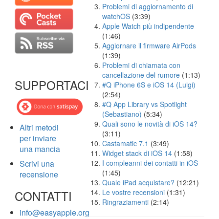
Problemi di aggiornamento di
watchOS
(3:39)
Apple Watch più indipendente
(1:46)
Aggiornare il firmware AirPods
(1:39)
Problemi di chiamata con
cancellazione del rumore
(1:13)
SUPPORTACI
#Q iPhone 6S e iOS 14 (Luigi)
(2:54)
#Q App Library vs Spotlight
(Sebastiano)
(5:34)
Quali sono le novità di iOS 14?
Altri metodi
(3:11)
per inviare
Castamatic 7.1
(3:49)
una mancia
Widget stack di iOS 14
(1:58)
Scrivi una
I compleanni dei contatti in iOS
(1:45)
recensione
Quale iPad acquistare?
(12:21)
CONTATTI
Le vostre recensioni
(1:31)
Ringraziamenti
(2:14)
info@easyapple.org