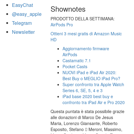
EasyChat
Shownotes
@easy_apple
PRODOTTO DELLA SETTIMANA:
Telegram
AirPods Pro
Newsletter
Ottieni 3 mesi gratis di Amazon Music
HD
Aggiornamento firmware
AirPods
Castamatic 7.1
Pocket Casts
NUOVI iPad e iPad Air 2020:
Best Buy o MEGLIO iPad Pro?
Super confronto tra Apple Watch
Series 6, SE, 5, 4 e 3
iPad base 2020 best buy e
confronto tra iPad Air e Pro 2020
Questa puntata è stata possibile grazie
alle donazioni di Marco De Jesus
Maria, Lorenzo Giansante, Roberto
Esposito, Stefano  Meroni, Massimo,