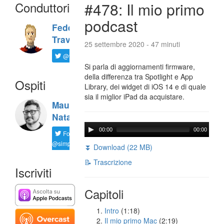
Conduttori
#478: Il mio primo
podcast
Federico
Travaini
25 settembre 2020 - 47 minuti
@ftrava
Si parla di aggiornamenti firmware,
della differenza tra Spotlight e App
Ospiti
Library, dei widget di iOS 14 e di quale
sia il miglior iPad da acquistare.
Maurizio
Natali
00:00
00:00
Follow
@simplemal
⏬ Download (22 MB)
📝 Trascrizione
Iscriviti
Capitoli
Intro
(1:18)
Il mio primo Mac
(2:19)