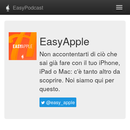
EasyPodcast
Toggl
navig
EasyApple
Non accontentarti di ciò che
sai già fare con il tuo iPhone,
iPad o Mac: c'è tanto altro da
scoprire. Noi siamo qui per
questo.
@easy_apple