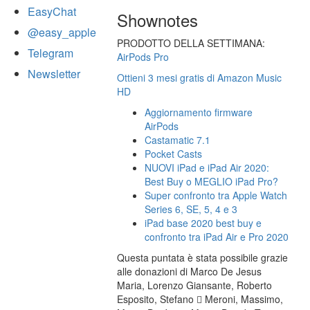
EasyChat
Shownotes
@easy_apple
PRODOTTO DELLA SETTIMANA:
Telegram
AirPods Pro
Newsletter
Ottieni 3 mesi gratis di Amazon Music
HD
Aggiornamento firmware
AirPods
Castamatic 7.1
Pocket Casts
NUOVI iPad e iPad Air 2020:
Best Buy o MEGLIO iPad Pro?
Super confronto tra Apple Watch
Series 6, SE, 5, 4 e 3
iPad base 2020 best buy e
confronto tra iPad Air e Pro 2020
Questa puntata è stata possibile grazie
alle donazioni di Marco De Jesus
Maria, Lorenzo Giansante, Roberto
Esposito, Stefano  Meroni, Massimo,