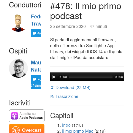
Conduttori
#478: Il mio primo
podcast
Federico
Travaini
25 settembre 2020 - 47 minuti
@ftrava
Si parla di aggiornamenti firmware,
della differenza tra Spotlight e App
Ospiti
Library, dei widget di iOS 14 e di quale
sia il miglior iPad da acquistare.
Maurizio
Natali
00:00
00:00
Follow
@simplemal
⏬ Download (22 MB)
📝 Trascrizione
Iscriviti
Capitoli
Intro
(1:18)
Il mio primo Mac
(2:19)