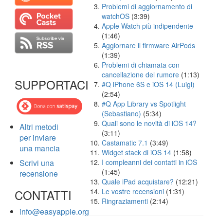
Problemi di aggiornamento di
watchOS
(3:39)
Apple Watch più indipendente
(1:46)
Aggiornare il firmware AirPods
(1:39)
Problemi di chiamata con
cancellazione del rumore
(1:13)
SUPPORTACI
#Q iPhone 6S e iOS 14 (Luigi)
(2:54)
#Q App Library vs Spotlight
(Sebastiano)
(5:34)
Quali sono le novità di iOS 14?
Altri metodi
(3:11)
per inviare
Castamatic 7.1
(3:49)
una mancia
Widget stack di iOS 14
(1:58)
Scrivi una
I compleanni dei contatti in iOS
(1:45)
recensione
Quale iPad acquistare?
(12:21)
CONTATTI
Le vostre recensioni
(1:31)
Ringraziamenti
(2:14)
info@easyapple.org