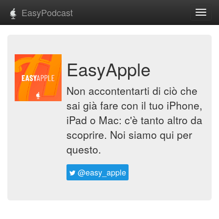
EasyPodcast
Toggl
navig
EasyApple
Non accontentarti di ciò che
sai già fare con il tuo iPhone,
iPad o Mac: c'è tanto altro da
scoprire. Noi siamo qui per
questo.
@easy_apple