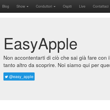
Blog
Show
Conduttori
Ospiti
Live
Contattaci
EasyApple
Non accontentarti di ciò che sai già fare con 
tanto altro da scoprire. Noi siamo qui per que
@easy_apple