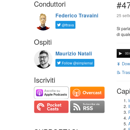
Conduttori
#47
Federico Travaini
25 set
@ftrava
Si parl
di qual
Ospiti
Maurizio Natali
00:
Follow @simplemal
⏬ Down
📝 Tras
Iscriviti
Capi
I