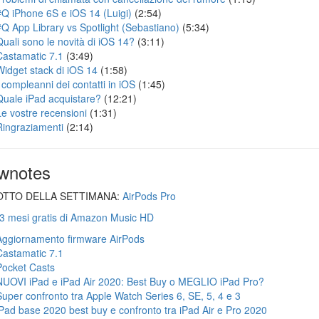
#Q iPhone 6S e iOS 14 (Luigi)
(2:54)
#Q App Library vs Spotlight (Sebastiano)
(5:34)
Quali sono le novità di iOS 14?
(3:11)
Castamatic 7.1
(3:49)
Widget stack di iOS 14
(1:58)
I compleanni dei contatti in iOS
(1:45)
Quale iPad acquistare?
(12:21)
Le vostre recensioni
(1:31)
Ringraziamenti
(2:14)
wnotes
TTO DELLA SETTIMANA:
AirPods Pro
 3 mesi gratis di Amazon Music HD
Aggiornamento firmware AirPods
Castamatic 7.1
Pocket Casts
NUOVI iPad e iPad Air 2020: Best Buy o MEGLIO iPad Pro?
Super confronto tra Apple Watch Series 6, SE, 5, 4 e 3
iPad base 2020 best buy e confronto tra iPad Air e Pro 2020