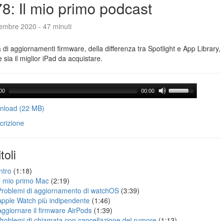
8: Il mio primo podcast
tembre 2020 - 47 minuti
a di aggiornamenti firmware, della differenza tra Spotlight e App Library
e sia il miglior iPad da acquistare.
00
00:00
load (22 MB)
crizione
toli
ntro
(1:18)
Il mio primo Mac
(2:19)
Problemi di aggiornamento di watchOS
(3:39)
Apple Watch più indipendente
(1:46)
Aggiornare il firmware AirPods
(1:39)
Problemi di chiamata con cancellazione del rumore
(1:13)