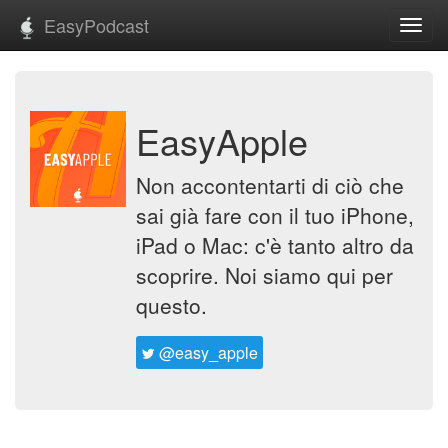
EasyPodcast
Toggl
navig
EasyApple
Non accontentarti di ciò che
sai già fare con il tuo iPhone,
iPad o Mac: c'è tanto altro da
scoprire. Noi siamo qui per
questo.
@easy_apple