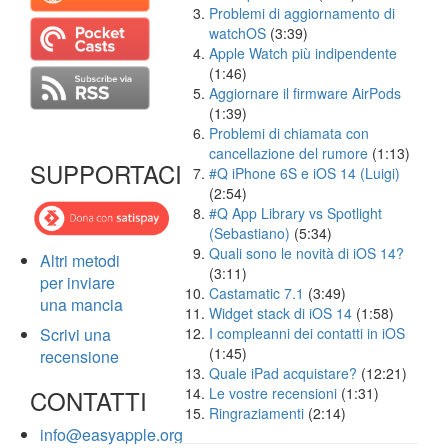
Problemi di aggiornamento di
watchOS
(3:39)
Apple Watch più indipendente
(1:46)
Aggiornare il firmware AirPods
(1:39)
Problemi di chiamata con
cancellazione del rumore
(1:13)
SUPPORTACI
#Q iPhone 6S e iOS 14 (Luigi)
(2:54)
#Q App Library vs Spotlight
(Sebastiano)
(5:34)
Quali sono le novità di iOS 14?
Altri metodi
(3:11)
per inviare
Castamatic 7.1
(3:49)
una mancia
Widget stack di iOS 14
(1:58)
Scrivi una
I compleanni dei contatti in iOS
(1:45)
recensione
Quale iPad acquistare?
(12:21)
CONTATTI
Le vostre recensioni
(1:31)
Ringraziamenti
(2:14)
info@easyapple.org