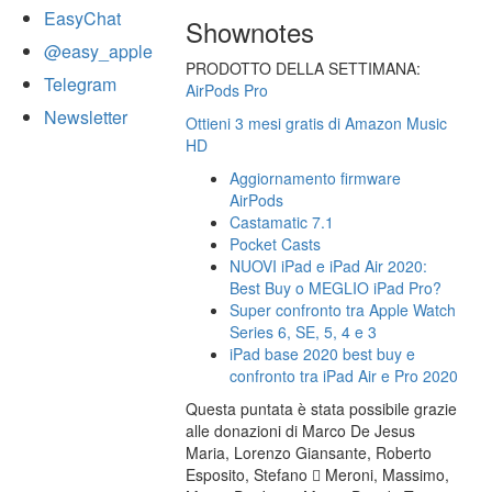
EasyChat
Shownotes
@easy_apple
PRODOTTO DELLA SETTIMANA:
Telegram
AirPods Pro
Newsletter
Ottieni 3 mesi gratis di Amazon Music
HD
Aggiornamento firmware
AirPods
Castamatic 7.1
Pocket Casts
NUOVI iPad e iPad Air 2020:
Best Buy o MEGLIO iPad Pro?
Super confronto tra Apple Watch
Series 6, SE, 5, 4 e 3
iPad base 2020 best buy e
confronto tra iPad Air e Pro 2020
Questa puntata è stata possibile grazie
alle donazioni di Marco De Jesus
Maria, Lorenzo Giansante, Roberto
Esposito, Stefano  Meroni, Massimo,