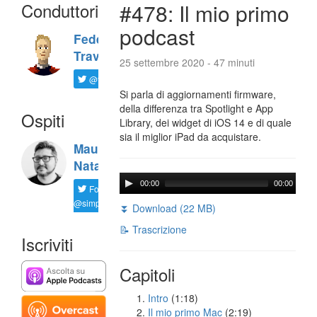
Conduttori
#478: Il mio primo
podcast
Federico
Travaini
25 settembre 2020 - 47 minuti
@ftrava
Si parla di aggiornamenti firmware,
della differenza tra Spotlight e App
Ospiti
Library, dei widget di iOS 14 e di quale
sia il miglior iPad da acquistare.
Maurizio
Natali
00:00
00:00
Follow
@simplemal
⏬ Download (22 MB)
📝 Trascrizione
Iscriviti
Capitoli
Intro
(1:18)
Il mio primo Mac
(2:19)