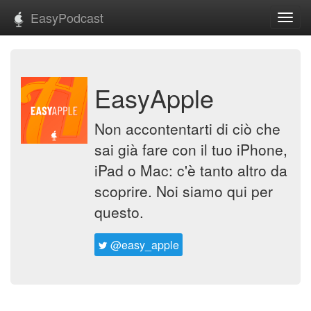
EasyPodcast
Toggl
navig
EasyApple
Non accontentarti di ciò che
sai già fare con il tuo iPhone,
iPad o Mac: c'è tanto altro da
scoprire. Noi siamo qui per
questo.
@easy_apple