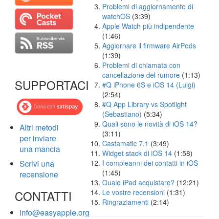
Problemi di aggiornamento di
watchOS
(3:39)
Apple Watch più indipendente
(1:46)
Aggiornare il firmware AirPods
(1:39)
Problemi di chiamata con
cancellazione del rumore
(1:13)
SUPPORTACI
#Q iPhone 6S e iOS 14 (Luigi)
(2:54)
#Q App Library vs Spotlight
(Sebastiano)
(5:34)
Quali sono le novità di iOS 14?
Altri metodi
(3:11)
per inviare
Castamatic 7.1
(3:49)
una mancia
Widget stack di iOS 14
(1:58)
Scrivi una
I compleanni dei contatti in iOS
(1:45)
recensione
Quale iPad acquistare?
(12:21)
CONTATTI
Le vostre recensioni
(1:31)
Ringraziamenti
(2:14)
info@easyapple.org