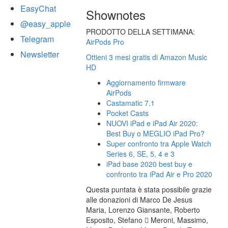
EasyChat
Shownotes
@easy_apple
PRODOTTO DELLA SETTIMANA:
Telegram
AirPods Pro
Newsletter
Ottieni 3 mesi gratis di Amazon Music
HD
Aggiornamento firmware
AirPods
Castamatic 7.1
Pocket Casts
NUOVI iPad e iPad Air 2020:
Best Buy o MEGLIO iPad Pro?
Super confronto tra Apple Watch
Series 6, SE, 5, 4 e 3
iPad base 2020 best buy e
confronto tra iPad Air e Pro 2020
Questa puntata è stata possibile grazie
alle donazioni di Marco De Jesus
Maria, Lorenzo Giansante, Roberto
Esposito, Stefano  Meroni, Massimo,