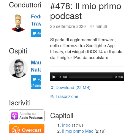
Conduttori
#478: Il mio primo
podcast
Federico
Travaini
25 settembre 2020 - 47 minuti
@ftrava
Si parla di aggiornamenti firmware,
della differenza tra Spotlight e App
Ospiti
Library, dei widget di iOS 14 e di quale
sia il miglior iPad da acquistare.
Maurizio
Natali
00:00
00:00
Follow
@simplemal
⏬ Download (22 MB)
📝 Trascrizione
Iscriviti
Capitoli
Intro
(1:18)
Il mio primo Mac
(2:19)