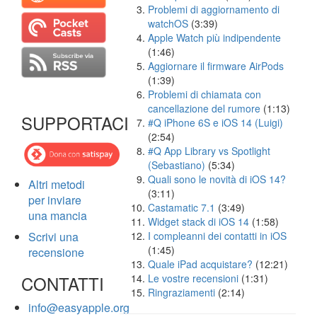
Problemi di aggiornamento di
watchOS
(3:39)
Apple Watch più indipendente
(1:46)
Aggiornare il firmware AirPods
(1:39)
Problemi di chiamata con
cancellazione del rumore
(1:13)
SUPPORTACI
#Q iPhone 6S e iOS 14 (Luigi)
(2:54)
#Q App Library vs Spotlight
(Sebastiano)
(5:34)
Quali sono le novità di iOS 14?
Altri metodi
(3:11)
per inviare
Castamatic 7.1
(3:49)
una mancia
Widget stack di iOS 14
(1:58)
Scrivi una
I compleanni dei contatti in iOS
(1:45)
recensione
Quale iPad acquistare?
(12:21)
CONTATTI
Le vostre recensioni
(1:31)
Ringraziamenti
(2:14)
info@easyapple.org