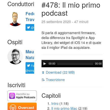
Conduttori
#478: Il mio primo
podcast
Federico
Travaini
25 settembre 2020 - 47 minuti
@ftrava
Si parla di aggiornamenti firmware,
della differenza tra Spotlight e App
Ospiti
Library, dei widget di iOS 14 e di quale
sia il miglior iPad da acquistare.
Maurizio
Natali
00:00
00:00
Follow
@simplemal
⏬ Download (22 MB)
📝 Trascrizione
Iscriviti
Capitoli
Intro
(1:18)
Il mio primo Mac
(2:19)