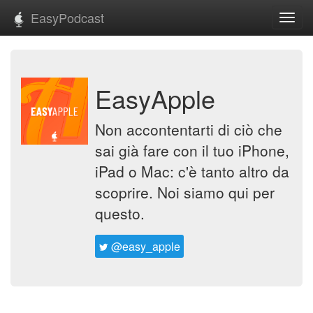
EasyPodcast
Toggl
navig
EasyApple
Non accontentarti di ciò che
sai già fare con il tuo iPhone,
iPad o Mac: c'è tanto altro da
scoprire. Noi siamo qui per
questo.
@easy_apple