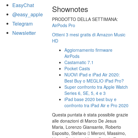
EasyChat
Shownotes
@easy_apple
PRODOTTO DELLA SETTIMANA:
Telegram
AirPods Pro
Newsletter
Ottieni 3 mesi gratis di Amazon Music
HD
Aggiornamento firmware
AirPods
Castamatic 7.1
Pocket Casts
NUOVI iPad e iPad Air 2020:
Best Buy o MEGLIO iPad Pro?
Super confronto tra Apple Watch
Series 6, SE, 5, 4 e 3
iPad base 2020 best buy e
confronto tra iPad Air e Pro 2020
Questa puntata è stata possibile grazie
alle donazioni di Marco De Jesus
Maria, Lorenzo Giansante, Roberto
Esposito, Stefano  Meroni, Massimo,