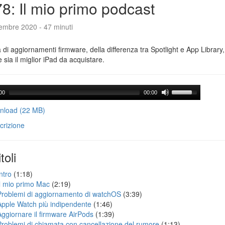
8: Il mio primo podcast
tembre 2020 - 47 minuti
a di aggiornamenti firmware, della differenza tra Spotlight e App Library
e sia il miglior iPad da acquistare.
00
00:00
load (22 MB)
crizione
toli
ntro
(1:18)
Il mio primo Mac
(2:19)
Problemi di aggiornamento di watchOS
(3:39)
Apple Watch più indipendente
(1:46)
Aggiornare il firmware AirPods
(1:39)
Problemi di chiamata con cancellazione del rumore
(1:13)