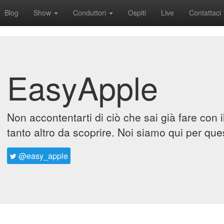
Blog
Show
Conduttori
Ospiti
Live
Contattaci
EasyApple
Non accontentarti di ciò che sai già fare con 
tanto altro da scoprire. Noi siamo qui per que
@easy_apple