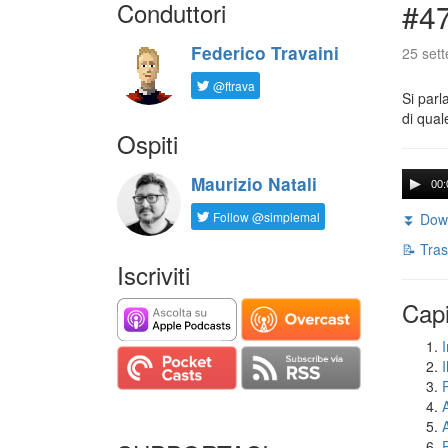
Conduttori
#47
Federico Travaini
25 set
@ftrava
Si parl
di qual
Ospiti
Maurizio Natali
00:
Follow @simplemal
⏬ Down
📝 Tras
Iscriviti
Capi
I