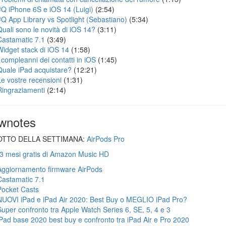
#Q iPhone 6S e iOS 14 (Luigi)
(2:54)
#Q App Library vs Spotlight (Sebastiano)
(5:34)
Quali sono le novità di iOS 14?
(3:11)
Castamatic 7.1
(3:49)
Widget stack di iOS 14
(1:58)
I compleanni dei contatti in iOS
(1:45)
Quale iPad acquistare?
(12:21)
Le vostre recensioni
(1:31)
Ringraziamenti
(2:14)
wnotes
TTO DELLA SETTIMANA:
AirPods Pro
 3 mesi gratis di Amazon Music HD
Aggiornamento firmware AirPods
Castamatic 7.1
Pocket Casts
NUOVI iPad e iPad Air 2020: Best Buy o MEGLIO iPad Pro?
Super confronto tra Apple Watch Series 6, SE, 5, 4 e 3
iPad base 2020 best buy e confronto tra iPad Air e Pro 2020