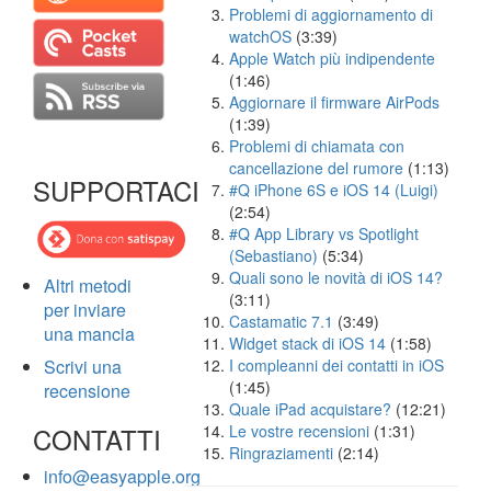
Problemi di aggiornamento di
watchOS
(3:39)
Apple Watch più indipendente
(1:46)
Aggiornare il firmware AirPods
(1:39)
Problemi di chiamata con
cancellazione del rumore
(1:13)
SUPPORTACI
#Q iPhone 6S e iOS 14 (Luigi)
(2:54)
#Q App Library vs Spotlight
(Sebastiano)
(5:34)
Quali sono le novità di iOS 14?
Altri metodi
(3:11)
per inviare
Castamatic 7.1
(3:49)
una mancia
Widget stack di iOS 14
(1:58)
Scrivi una
I compleanni dei contatti in iOS
(1:45)
recensione
Quale iPad acquistare?
(12:21)
CONTATTI
Le vostre recensioni
(1:31)
Ringraziamenti
(2:14)
info@easyapple.org