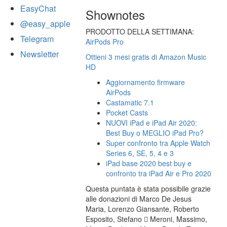
EasyChat
Shownotes
@easy_apple
PRODOTTO DELLA SETTIMANA:
Telegram
AirPods Pro
Newsletter
Ottieni 3 mesi gratis di Amazon Music
HD
Aggiornamento firmware
AirPods
Castamatic 7.1
Pocket Casts
NUOVI iPad e iPad Air 2020:
Best Buy o MEGLIO iPad Pro?
Super confronto tra Apple Watch
Series 6, SE, 5, 4 e 3
iPad base 2020 best buy e
confronto tra iPad Air e Pro 2020
Questa puntata è stata possibile grazie
alle donazioni di Marco De Jesus
Maria, Lorenzo Giansante, Roberto
Esposito, Stefano  Meroni, Massimo,