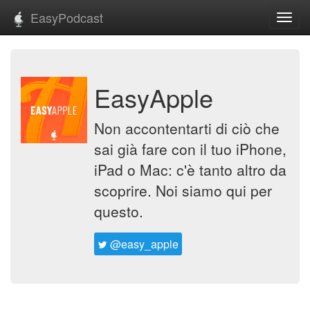
EasyPodcast
Toggl
navig
EasyApple
Non accontentarti di ciò che
sai già fare con il tuo iPhone,
iPad o Mac: c'è tanto altro da
scoprire. Noi siamo qui per
questo.
@easy_apple