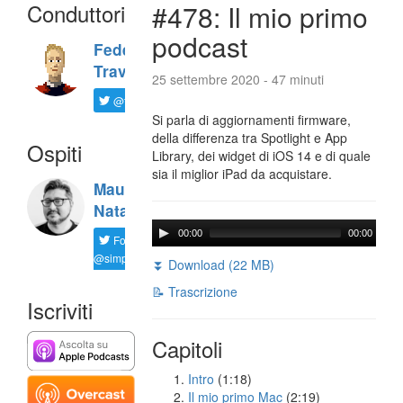
Conduttori
#478: Il mio primo
podcast
Federico
Travaini
25 settembre 2020 - 47 minuti
@ftrava
Si parla di aggiornamenti firmware,
della differenza tra Spotlight e App
Ospiti
Library, dei widget di iOS 14 e di quale
sia il miglior iPad da acquistare.
Maurizio
Natali
00:00
00:00
Follow
@simplemal
⏬ Download (22 MB)
📝 Trascrizione
Iscriviti
Capitoli
Intro
(1:18)
Il mio primo Mac
(2:19)