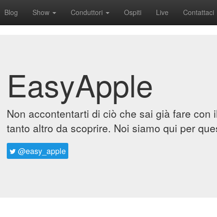
Blog
Show
Conduttori
Ospiti
Live
Contattaci
EasyApple
Non accontentarti di ciò che sai già fare con 
tanto altro da scoprire. Noi siamo qui per que
@easy_apple