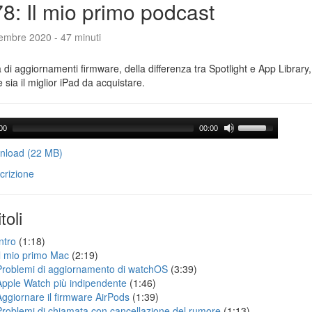
8: Il mio primo podcast
tembre 2020 - 47 minuti
a di aggiornamenti firmware, della differenza tra Spotlight e App Library
e sia il miglior iPad da acquistare.
00
00:00
load (22 MB)
crizione
toli
ntro
(1:18)
Il mio primo Mac
(2:19)
Problemi di aggiornamento di watchOS
(3:39)
Apple Watch più indipendente
(1:46)
Aggiornare il firmware AirPods
(1:39)
Problemi di chiamata con cancellazione del rumore
(1:13)