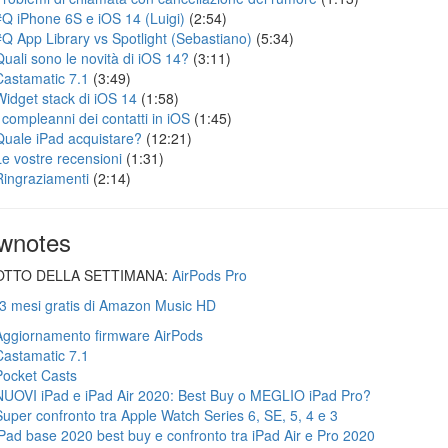
#Q iPhone 6S e iOS 14 (Luigi)
(2:54)
#Q App Library vs Spotlight (Sebastiano)
(5:34)
Quali sono le novità di iOS 14?
(3:11)
Castamatic 7.1
(3:49)
Widget stack di iOS 14
(1:58)
I compleanni dei contatti in iOS
(1:45)
Quale iPad acquistare?
(12:21)
Le vostre recensioni
(1:31)
Ringraziamenti
(2:14)
wnotes
TTO DELLA SETTIMANA:
AirPods Pro
 3 mesi gratis di Amazon Music HD
Aggiornamento firmware AirPods
Castamatic 7.1
Pocket Casts
NUOVI iPad e iPad Air 2020: Best Buy o MEGLIO iPad Pro?
Super confronto tra Apple Watch Series 6, SE, 5, 4 e 3
iPad base 2020 best buy e confronto tra iPad Air e Pro 2020