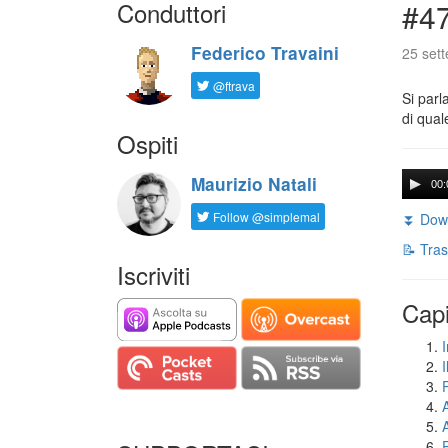
Conduttori
#47
Federico Travaini
25 set
@ftrava
Si parl
di qual
Ospiti
Maurizio Natali
00:
Follow @simplemal
⏬ Down
📝 Tras
Iscriviti
Capi
I