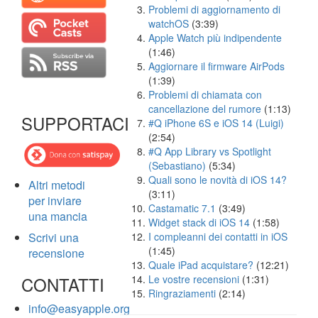
Problemi di aggiornamento di
watchOS
(3:39)
Apple Watch più indipendente
(1:46)
Aggiornare il firmware AirPods
(1:39)
Problemi di chiamata con
cancellazione del rumore
(1:13)
SUPPORTACI
#Q iPhone 6S e iOS 14 (Luigi)
(2:54)
#Q App Library vs Spotlight
(Sebastiano)
(5:34)
Quali sono le novità di iOS 14?
Altri metodi
(3:11)
per inviare
Castamatic 7.1
(3:49)
una mancia
Widget stack di iOS 14
(1:58)
Scrivi una
I compleanni dei contatti in iOS
(1:45)
recensione
Quale iPad acquistare?
(12:21)
CONTATTI
Le vostre recensioni
(1:31)
Ringraziamenti
(2:14)
info@easyapple.org