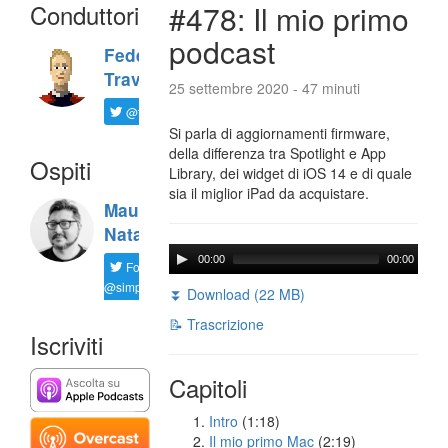
Conduttori
#478: Il mio primo
podcast
Federico
Travaini
25 settembre 2020 - 47 minuti
@ftrava
Si parla di aggiornamenti firmware,
della differenza tra Spotlight e App
Ospiti
Library, dei widget di iOS 14 e di quale
sia il miglior iPad da acquistare.
Maurizio
Natali
00:00
00:00
Follow
@simplemal
⏬ Download (22 MB)
📝 Trascrizione
Iscriviti
Capitoli
Intro
(1:18)
Il mio primo Mac
(2:19)