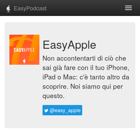
EasyPodcast
Toggl
navig
EasyApple
Non accontentarti di ciò che
sai già fare con il tuo iPhone,
iPad o Mac: c'è tanto altro da
scoprire. Noi siamo qui per
questo.
@easy_apple