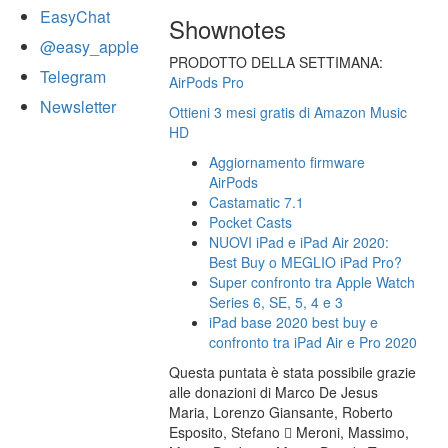
EasyChat
Shownotes
@easy_apple
PRODOTTO DELLA SETTIMANA:
Telegram
AirPods Pro
Newsletter
Ottieni 3 mesi gratis di Amazon Music
HD
Aggiornamento firmware
AirPods
Castamatic 7.1
Pocket Casts
NUOVI iPad e iPad Air 2020:
Best Buy o MEGLIO iPad Pro?
Super confronto tra Apple Watch
Series 6, SE, 5, 4 e 3
iPad base 2020 best buy e
confronto tra iPad Air e Pro 2020
Questa puntata è stata possibile grazie
alle donazioni di Marco De Jesus
Maria, Lorenzo Giansante, Roberto
Esposito, Stefano  Meroni, Massimo,