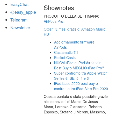
EasyChat
Shownotes
@easy_apple
PRODOTTO DELLA SETTIMANA:
Telegram
AirPods Pro
Newsletter
Ottieni 3 mesi gratis di Amazon Music
HD
Aggiornamento firmware
AirPods
Castamatic 7.1
Pocket Casts
NUOVI iPad e iPad Air 2020:
Best Buy o MEGLIO iPad Pro?
Super confronto tra Apple Watch
Series 6, SE, 5, 4 e 3
iPad base 2020 best buy e
confronto tra iPad Air e Pro 2020
Questa puntata è stata possibile grazie
alle donazioni di Marco De Jesus
Maria, Lorenzo Giansante, Roberto
Esposito, Stefano  Meroni, Massimo,