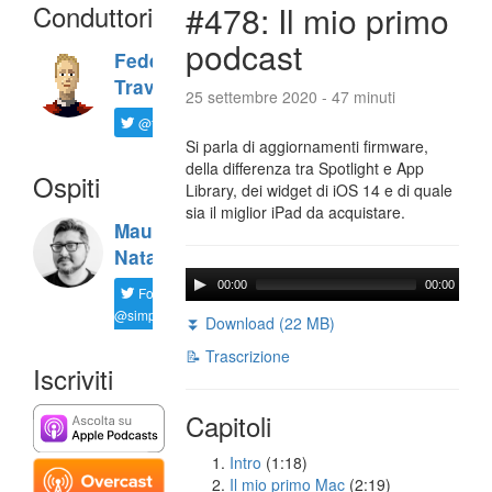
Conduttori
#478: Il mio primo
podcast
Federico
Travaini
25 settembre 2020 - 47 minuti
@ftrava
Si parla di aggiornamenti firmware,
della differenza tra Spotlight e App
Ospiti
Library, dei widget di iOS 14 e di quale
sia il miglior iPad da acquistare.
Maurizio
Natali
00:00
00:00
Follow
@simplemal
⏬ Download (22 MB)
📝 Trascrizione
Iscriviti
Capitoli
Intro
(1:18)
Il mio primo Mac
(2:19)