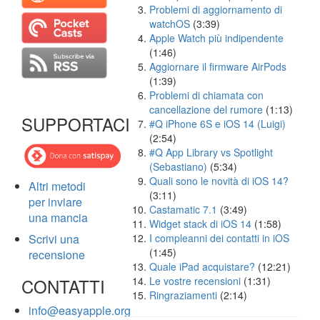
Problemi di aggiornamento di
watchOS
(3:39)
Apple Watch più indipendente
(1:46)
Aggiornare il firmware AirPods
(1:39)
Problemi di chiamata con
cancellazione del rumore
(1:13)
SUPPORTACI
#Q iPhone 6S e iOS 14 (Luigi)
(2:54)
#Q App Library vs Spotlight
(Sebastiano)
(5:34)
Quali sono le novità di iOS 14?
Altri metodi
(3:11)
per inviare
Castamatic 7.1
(3:49)
una mancia
Widget stack di iOS 14
(1:58)
Scrivi una
I compleanni dei contatti in iOS
(1:45)
recensione
Quale iPad acquistare?
(12:21)
CONTATTI
Le vostre recensioni
(1:31)
Ringraziamenti
(2:14)
info@easyapple.org