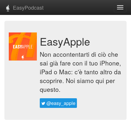
EasyPodcast
Toggl
navig
EasyApple
Non accontentarti di ciò che
sai già fare con il tuo iPhone,
iPad o Mac: c'è tanto altro da
scoprire. Noi siamo qui per
questo.
@easy_apple