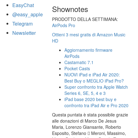
EasyChat
Shownotes
@easy_apple
PRODOTTO DELLA SETTIMANA:
Telegram
AirPods Pro
Newsletter
Ottieni 3 mesi gratis di Amazon Music
HD
Aggiornamento firmware
AirPods
Castamatic 7.1
Pocket Casts
NUOVI iPad e iPad Air 2020:
Best Buy o MEGLIO iPad Pro?
Super confronto tra Apple Watch
Series 6, SE, 5, 4 e 3
iPad base 2020 best buy e
confronto tra iPad Air e Pro 2020
Questa puntata è stata possibile grazie
alle donazioni di Marco De Jesus
Maria, Lorenzo Giansante, Roberto
Esposito, Stefano  Meroni, Massimo,