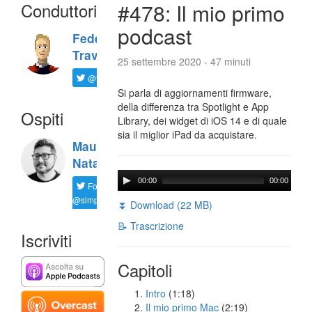
Conduttori
#478: Il mio primo
podcast
Federico
Travaini
25 settembre 2020 - 47 minuti
@ftrava
Si parla di aggiornamenti firmware,
della differenza tra Spotlight e App
Ospiti
Library, dei widget di iOS 14 e di quale
sia il miglior iPad da acquistare.
Maurizio
Natali
00:00
00:00
Follow
@simplemal
⏬ Download (22 MB)
📝 Trascrizione
Iscriviti
Capitoli
Intro
(1:18)
Il mio primo Mac
(2:19)