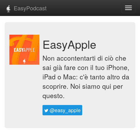
EasyPodcast
Toggl
navig
EasyApple
Non accontentarti di ciò che
sai già fare con il tuo iPhone,
iPad o Mac: c'è tanto altro da
scoprire. Noi siamo qui per
questo.
@easy_apple