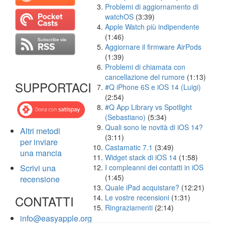
Problemi di aggiornamento di
watchOS
(3:39)
Apple Watch più indipendente
(1:46)
Aggiornare il firmware AirPods
(1:39)
Problemi di chiamata con
cancellazione del rumore
(1:13)
SUPPORTACI
#Q iPhone 6S e iOS 14 (Luigi)
(2:54)
#Q App Library vs Spotlight
(Sebastiano)
(5:34)
Quali sono le novità di iOS 14?
Altri metodi
(3:11)
per inviare
Castamatic 7.1
(3:49)
una mancia
Widget stack di iOS 14
(1:58)
Scrivi una
I compleanni dei contatti in iOS
(1:45)
recensione
Quale iPad acquistare?
(12:21)
CONTATTI
Le vostre recensioni
(1:31)
Ringraziamenti
(2:14)
info@easyapple.org