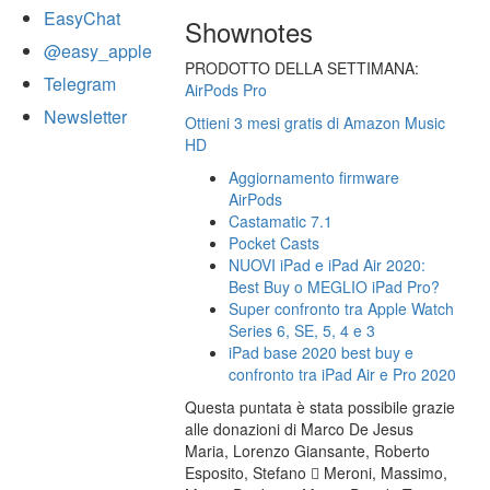
EasyChat
Shownotes
@easy_apple
PRODOTTO DELLA SETTIMANA:
Telegram
AirPods Pro
Newsletter
Ottieni 3 mesi gratis di Amazon Music
HD
Aggiornamento firmware
AirPods
Castamatic 7.1
Pocket Casts
NUOVI iPad e iPad Air 2020:
Best Buy o MEGLIO iPad Pro?
Super confronto tra Apple Watch
Series 6, SE, 5, 4 e 3
iPad base 2020 best buy e
confronto tra iPad Air e Pro 2020
Questa puntata è stata possibile grazie
alle donazioni di Marco De Jesus
Maria, Lorenzo Giansante, Roberto
Esposito, Stefano  Meroni, Massimo,