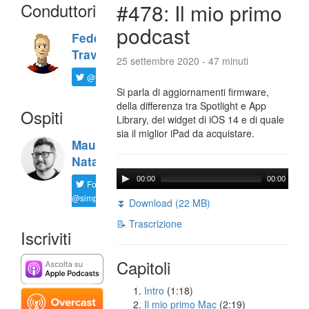
Conduttori
#478: Il mio primo
podcast
Federico
Travaini
25 settembre 2020 - 47 minuti
@ftrava
Si parla di aggiornamenti firmware,
della differenza tra Spotlight e App
Ospiti
Library, dei widget di iOS 14 e di quale
sia il miglior iPad da acquistare.
Maurizio
Natali
00:00
00:00
Follow
@simplemal
⏬ Download (22 MB)
📝 Trascrizione
Iscriviti
Capitoli
Intro
(1:18)
Il mio primo Mac
(2:19)