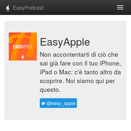
EasyPodcast
Toggl
navig
EasyApple
Non accontentarti di ciò che
sai già fare con il tuo iPhone,
iPad o Mac: c'è tanto altro da
scoprire. Noi siamo qui per
questo.
@easy_apple