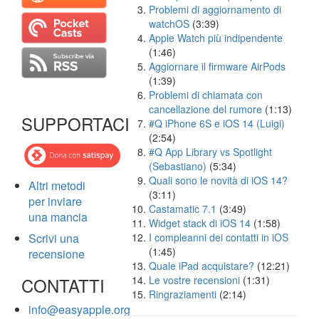
Problemi di aggiornamento di
watchOS
(3:39)
Apple Watch più indipendente
(1:46)
Aggiornare il firmware AirPods
(1:39)
Problemi di chiamata con
cancellazione del rumore
(1:13)
SUPPORTACI
#Q iPhone 6S e iOS 14 (Luigi)
(2:54)
#Q App Library vs Spotlight
(Sebastiano)
(5:34)
Quali sono le novità di iOS 14?
Altri metodi
(3:11)
per inviare
Castamatic 7.1
(3:49)
una mancia
Widget stack di iOS 14
(1:58)
Scrivi una
I compleanni dei contatti in iOS
(1:45)
recensione
Quale iPad acquistare?
(12:21)
CONTATTI
Le vostre recensioni
(1:31)
Ringraziamenti
(2:14)
info@easyapple.org