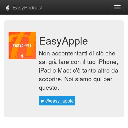
EasyPodcast
Toggl
navig
EasyApple
Non accontentarti di ciò che
sai già fare con il tuo iPhone,
iPad o Mac: c'è tanto altro da
scoprire. Noi siamo qui per
questo.
@easy_apple