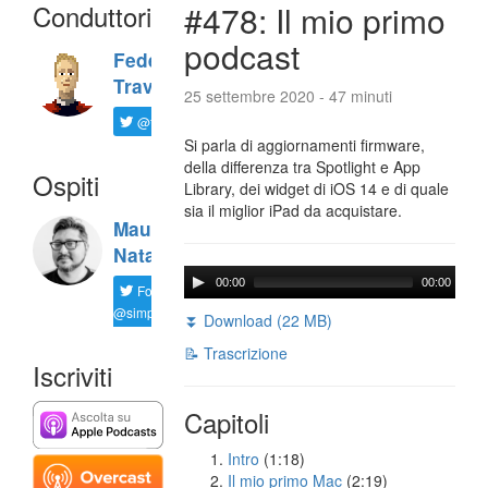
Conduttori
#478: Il mio primo
podcast
Federico
Travaini
25 settembre 2020 - 47 minuti
@ftrava
Si parla di aggiornamenti firmware,
della differenza tra Spotlight e App
Ospiti
Library, dei widget di iOS 14 e di quale
sia il miglior iPad da acquistare.
Maurizio
Natali
00:00
00:00
Follow
@simplemal
⏬ Download (22 MB)
📝 Trascrizione
Iscriviti
Capitoli
Intro
(1:18)
Il mio primo Mac
(2:19)