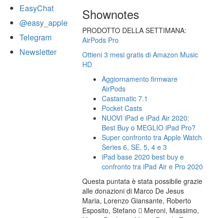
EasyChat
Shownotes
@easy_apple
PRODOTTO DELLA SETTIMANA:
Telegram
AirPods Pro
Newsletter
Ottieni 3 mesi gratis di Amazon Music
HD
Aggiornamento firmware
AirPods
Castamatic 7.1
Pocket Casts
NUOVI iPad e iPad Air 2020:
Best Buy o MEGLIO iPad Pro?
Super confronto tra Apple Watch
Series 6, SE, 5, 4 e 3
iPad base 2020 best buy e
confronto tra iPad Air e Pro 2020
Questa puntata è stata possibile grazie
alle donazioni di Marco De Jesus
Maria, Lorenzo Giansante, Roberto
Esposito, Stefano  Meroni, Massimo,