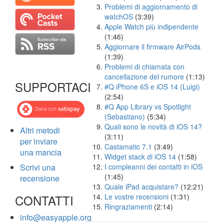
Problemi di aggiornamento di
watchOS
(3:39)
Apple Watch più indipendente
(1:46)
Aggiornare il firmware AirPods
(1:39)
Problemi di chiamata con
cancellazione del rumore
(1:13)
SUPPORTACI
#Q iPhone 6S e iOS 14 (Luigi)
(2:54)
#Q App Library vs Spotlight
(Sebastiano)
(5:34)
Quali sono le novità di iOS 14?
Altri metodi
(3:11)
per inviare
Castamatic 7.1
(3:49)
una mancia
Widget stack di iOS 14
(1:58)
Scrivi una
I compleanni dei contatti in iOS
(1:45)
recensione
Quale iPad acquistare?
(12:21)
CONTATTI
Le vostre recensioni
(1:31)
Ringraziamenti
(2:14)
info@easyapple.org