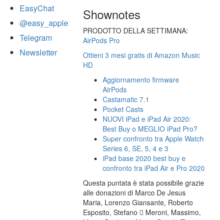
EasyChat
Shownotes
@easy_apple
PRODOTTO DELLA SETTIMANA:
Telegram
AirPods Pro
Newsletter
Ottieni 3 mesi gratis di Amazon Music
HD
Aggiornamento firmware
AirPods
Castamatic 7.1
Pocket Casts
NUOVI iPad e iPad Air 2020:
Best Buy o MEGLIO iPad Pro?
Super confronto tra Apple Watch
Series 6, SE, 5, 4 e 3
iPad base 2020 best buy e
confronto tra iPad Air e Pro 2020
Questa puntata è stata possibile grazie
alle donazioni di Marco De Jesus
Maria, Lorenzo Giansante, Roberto
Esposito, Stefano  Meroni, Massimo,