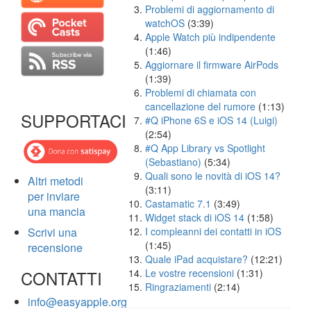
Problemi di aggiornamento di
watchOS
(3:39)
Apple Watch più indipendente
(1:46)
Aggiornare il firmware AirPods
(1:39)
Problemi di chiamata con
cancellazione del rumore
(1:13)
SUPPORTACI
#Q iPhone 6S e iOS 14 (Luigi)
(2:54)
#Q App Library vs Spotlight
(Sebastiano)
(5:34)
Quali sono le novità di iOS 14?
Altri metodi
(3:11)
per inviare
Castamatic 7.1
(3:49)
una mancia
Widget stack di iOS 14
(1:58)
Scrivi una
I compleanni dei contatti in iOS
(1:45)
recensione
Quale iPad acquistare?
(12:21)
CONTATTI
Le vostre recensioni
(1:31)
Ringraziamenti
(2:14)
info@easyapple.org