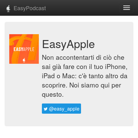
EasyPodcast
Toggl
navig
EasyApple
Non accontentarti di ciò che
sai già fare con il tuo iPhone,
iPad o Mac: c'è tanto altro da
scoprire. Noi siamo qui per
questo.
@easy_apple