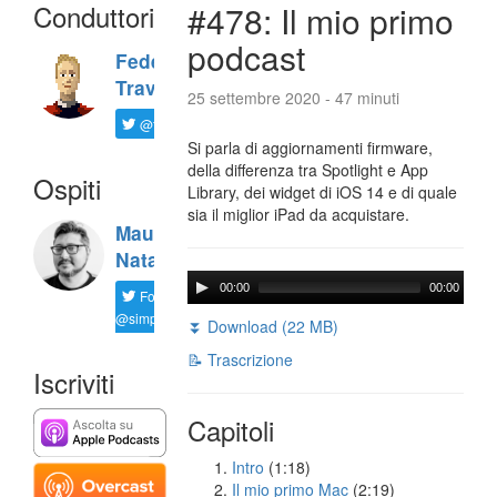
Conduttori
#478: Il mio primo
podcast
Federico
Travaini
25 settembre 2020 - 47 minuti
@ftrava
Si parla di aggiornamenti firmware,
della differenza tra Spotlight e App
Ospiti
Library, dei widget di iOS 14 e di quale
sia il miglior iPad da acquistare.
Maurizio
Natali
00:00
00:00
Follow
@simplemal
⏬ Download (22 MB)
📝 Trascrizione
Iscriviti
Capitoli
Intro
(1:18)
Il mio primo Mac
(2:19)