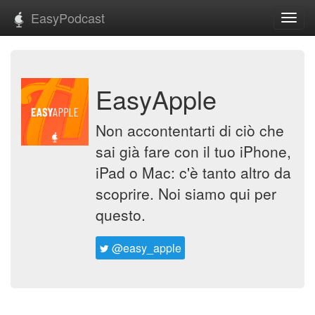
EasyPodcast
Toggl
navig
EasyApple
Non accontentarti di ciò che
sai già fare con il tuo iPhone,
iPad o Mac: c'è tanto altro da
scoprire. Noi siamo qui per
questo.
@easy_apple