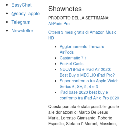
EasyChat
Shownotes
@easy_apple
PRODOTTO DELLA SETTIMANA:
Telegram
AirPods Pro
Newsletter
Ottieni 3 mesi gratis di Amazon Music
HD
Aggiornamento firmware
AirPods
Castamatic 7.1
Pocket Casts
NUOVI iPad e iPad Air 2020:
Best Buy o MEGLIO iPad Pro?
Super confronto tra Apple Watch
Series 6, SE, 5, 4 e 3
iPad base 2020 best buy e
confronto tra iPad Air e Pro 2020
Questa puntata è stata possibile grazie
alle donazioni di Marco De Jesus
Maria, Lorenzo Giansante, Roberto
Esposito, Stefano  Meroni, Massimo,