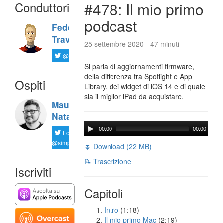
Conduttori
#478: Il mio primo
podcast
Federico
Travaini
25 settembre 2020 - 47 minuti
@ftrava
Si parla di aggiornamenti firmware,
della differenza tra Spotlight e App
Ospiti
Library, dei widget di iOS 14 e di quale
sia il miglior iPad da acquistare.
Maurizio
Natali
00:00
00:00
Follow
@simplemal
⏬ Download (22 MB)
📝 Trascrizione
Iscriviti
Capitoli
Intro
(1:18)
Il mio primo Mac
(2:19)