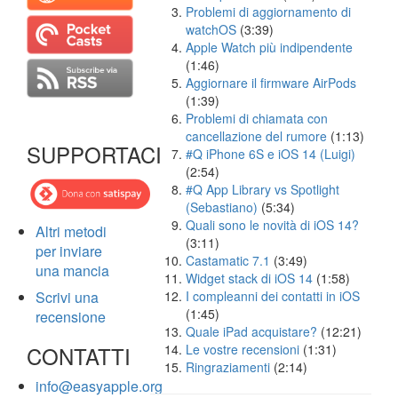
Problemi di aggiornamento di
watchOS
(3:39)
Apple Watch più indipendente
(1:46)
Aggiornare il firmware AirPods
(1:39)
Problemi di chiamata con
cancellazione del rumore
(1:13)
SUPPORTACI
#Q iPhone 6S e iOS 14 (Luigi)
(2:54)
#Q App Library vs Spotlight
(Sebastiano)
(5:34)
Quali sono le novità di iOS 14?
Altri metodi
(3:11)
per inviare
Castamatic 7.1
(3:49)
una mancia
Widget stack di iOS 14
(1:58)
Scrivi una
I compleanni dei contatti in iOS
(1:45)
recensione
Quale iPad acquistare?
(12:21)
CONTATTI
Le vostre recensioni
(1:31)
Ringraziamenti
(2:14)
info@easyapple.org