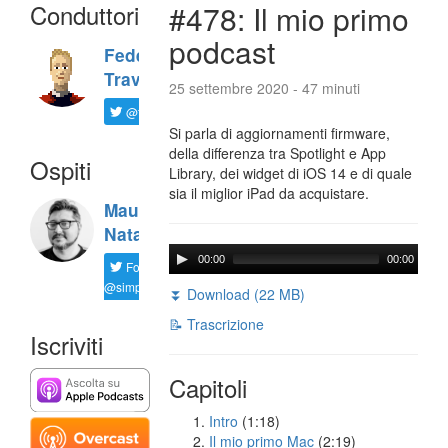
Conduttori
#478: Il mio primo
podcast
Federico
Travaini
25 settembre 2020 - 47 minuti
@ftrava
Si parla di aggiornamenti firmware,
della differenza tra Spotlight e App
Ospiti
Library, dei widget di iOS 14 e di quale
sia il miglior iPad da acquistare.
Maurizio
Natali
00:00
00:00
Follow
@simplemal
⏬ Download (22 MB)
📝 Trascrizione
Iscriviti
Capitoli
Intro
(1:18)
Il mio primo Mac
(2:19)