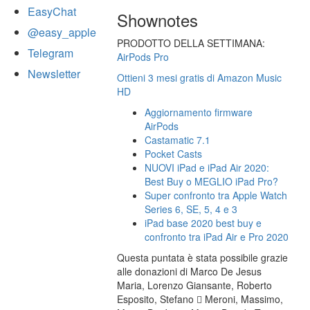
EasyChat
Shownotes
@easy_apple
PRODOTTO DELLA SETTIMANA:
Telegram
AirPods Pro
Newsletter
Ottieni 3 mesi gratis di Amazon Music
HD
Aggiornamento firmware
AirPods
Castamatic 7.1
Pocket Casts
NUOVI iPad e iPad Air 2020:
Best Buy o MEGLIO iPad Pro?
Super confronto tra Apple Watch
Series 6, SE, 5, 4 e 3
iPad base 2020 best buy e
confronto tra iPad Air e Pro 2020
Questa puntata è stata possibile grazie
alle donazioni di Marco De Jesus
Maria, Lorenzo Giansante, Roberto
Esposito, Stefano  Meroni, Massimo,