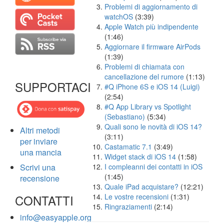
Problemi di aggiornamento di
watchOS
(3:39)
Apple Watch più indipendente
(1:46)
Aggiornare il firmware AirPods
(1:39)
Problemi di chiamata con
cancellazione del rumore
(1:13)
SUPPORTACI
#Q iPhone 6S e iOS 14 (Luigi)
(2:54)
#Q App Library vs Spotlight
(Sebastiano)
(5:34)
Quali sono le novità di iOS 14?
Altri metodi
(3:11)
per inviare
Castamatic 7.1
(3:49)
una mancia
Widget stack di iOS 14
(1:58)
Scrivi una
I compleanni dei contatti in iOS
(1:45)
recensione
Quale iPad acquistare?
(12:21)
CONTATTI
Le vostre recensioni
(1:31)
Ringraziamenti
(2:14)
info@easyapple.org