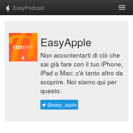
EasyPodcast
Toggl
navig
EasyApple
Non accontentarti di ciò che
sai già fare con il tuo iPhone,
iPad o Mac: c'è tanto altro da
scoprire. Noi siamo qui per
questo.
@easy_apple