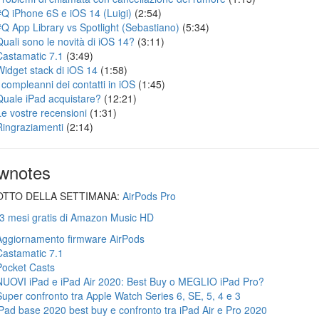
#Q iPhone 6S e iOS 14 (Luigi)
(2:54)
#Q App Library vs Spotlight (Sebastiano)
(5:34)
Quali sono le novità di iOS 14?
(3:11)
Castamatic 7.1
(3:49)
Widget stack di iOS 14
(1:58)
I compleanni dei contatti in iOS
(1:45)
Quale iPad acquistare?
(12:21)
Le vostre recensioni
(1:31)
Ringraziamenti
(2:14)
wnotes
TTO DELLA SETTIMANA:
AirPods Pro
 3 mesi gratis di Amazon Music HD
Aggiornamento firmware AirPods
Castamatic 7.1
Pocket Casts
NUOVI iPad e iPad Air 2020: Best Buy o MEGLIO iPad Pro?
Super confronto tra Apple Watch Series 6, SE, 5, 4 e 3
iPad base 2020 best buy e confronto tra iPad Air e Pro 2020