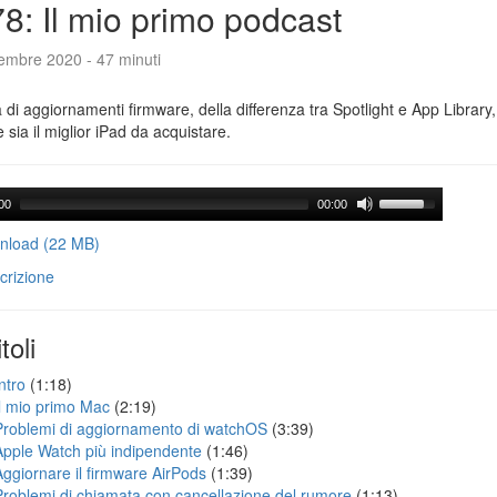
8: Il mio primo podcast
tembre 2020 - 47 minuti
a di aggiornamenti firmware, della differenza tra Spotlight e App Library
e sia il miglior iPad da acquistare.
00
00:00
load (22 MB)
crizione
toli
ntro
(1:18)
Il mio primo Mac
(2:19)
Problemi di aggiornamento di watchOS
(3:39)
Apple Watch più indipendente
(1:46)
Aggiornare il firmware AirPods
(1:39)
Problemi di chiamata con cancellazione del rumore
(1:13)