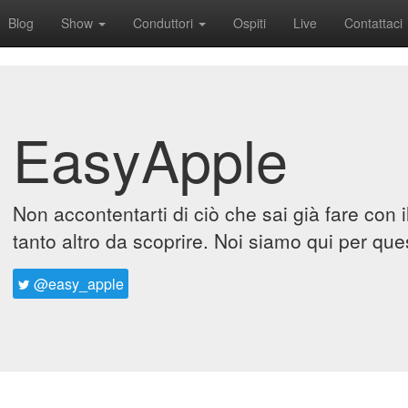
Blog
Show
Conduttori
Ospiti
Live
Contattaci
EasyApple
Non accontentarti di ciò che sai già fare con 
tanto altro da scoprire. Noi siamo qui per que
@easy_apple