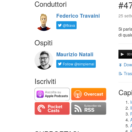
Conduttori
#47
Federico Travaini
25 set
@ftrava
Si parl
di qual
Ospiti
Maurizio Natali
00:
Follow @simplemal
⏬ Down
📝 Tras
Iscriviti
Capi
I