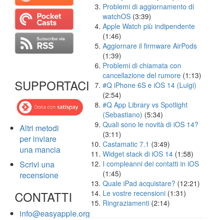
Problemi di aggiornamento di
watchOS
(3:39)
Apple Watch più indipendente
(1:46)
Aggiornare il firmware AirPods
(1:39)
Problemi di chiamata con
cancellazione del rumore
(1:13)
SUPPORTACI
#Q iPhone 6S e iOS 14 (Luigi)
(2:54)
#Q App Library vs Spotlight
(Sebastiano)
(5:34)
Quali sono le novità di iOS 14?
Altri metodi
(3:11)
per inviare
Castamatic 7.1
(3:49)
una mancia
Widget stack di iOS 14
(1:58)
Scrivi una
I compleanni dei contatti in iOS
(1:45)
recensione
Quale iPad acquistare?
(12:21)
CONTATTI
Le vostre recensioni
(1:31)
Ringraziamenti
(2:14)
info@easyapple.org