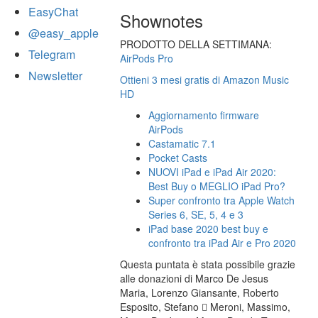
EasyChat
Shownotes
@easy_apple
PRODOTTO DELLA SETTIMANA:
Telegram
AirPods Pro
Newsletter
Ottieni 3 mesi gratis di Amazon Music
HD
Aggiornamento firmware
AirPods
Castamatic 7.1
Pocket Casts
NUOVI iPad e iPad Air 2020:
Best Buy o MEGLIO iPad Pro?
Super confronto tra Apple Watch
Series 6, SE, 5, 4 e 3
iPad base 2020 best buy e
confronto tra iPad Air e Pro 2020
Questa puntata è stata possibile grazie
alle donazioni di Marco De Jesus
Maria, Lorenzo Giansante, Roberto
Esposito, Stefano  Meroni, Massimo,