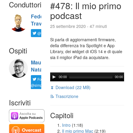
Conduttori
#478: Il mio primo
podcast
Federico
Travaini
25 settembre 2020 - 47 minuti
@ftrava
Si parla di aggiornamenti firmware,
della differenza tra Spotlight e App
Ospiti
Library, dei widget di iOS 14 e di quale
sia il miglior iPad da acquistare.
Maurizio
Natali
00:00
00:00
Follow
@simplemal
⏬ Download (22 MB)
📝 Trascrizione
Iscriviti
Capitoli
Intro
(1:18)
Il mio primo Mac
(2:19)