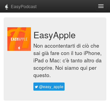
EasyPodcast
Toggl
navig
EasyApple
Non accontentarti di ciò che
sai già fare con il tuo iPhone,
iPad o Mac: c'è tanto altro da
scoprire. Noi siamo qui per
questo.
@easy_apple